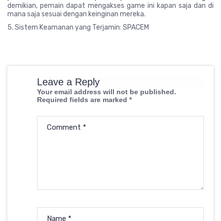
demikian, pemain dapat mengakses game ini kapan saja dan di
mana saja sesuai dengan keinginan mereka.
5. Sistem Keamanan yang Terjamin: SPACEM
Leave a Reply
Your email address will not be published.
Required fields are marked
*
Comment
*
Name
*