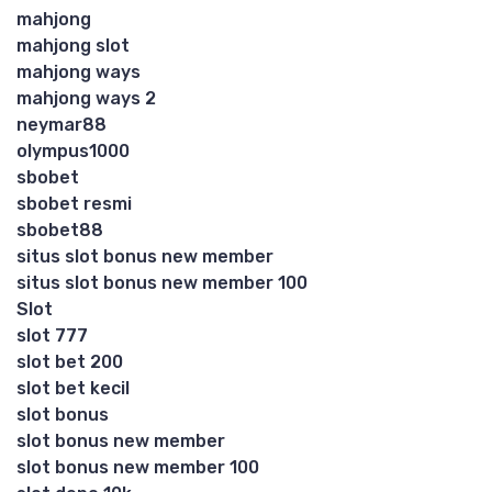
mahjong
mahjong slot
mahjong ways
mahjong ways 2
neymar88
olympus1000
sbobet
sbobet resmi
sbobet88
situs slot bonus new member
situs slot bonus new member 100
Slot
slot 777
slot bet 200
slot bet kecil
slot bonus
slot bonus new member
slot bonus new member 100