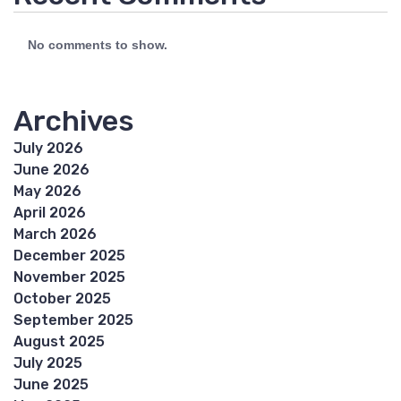
No comments to show.
Archives
July 2026
June 2026
May 2026
April 2026
March 2026
December 2025
November 2025
October 2025
September 2025
August 2025
July 2025
June 2025