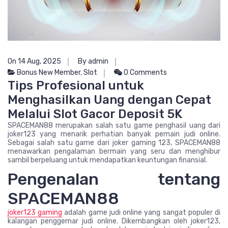
On 14 Aug, 2025
By admin
Bonus New Member
,
Slot
0 Comments
Tips Profesional untuk
Menghasilkan Uang dengan Cepat
Melalui Slot Gacor Deposit 5K
SPACEMAN88 merupakan salah satu game penghasil uang dari
joker123 yang menarik perhatian banyak pemain judi online.
Sebagai salah satu game dari joker gaming 123, SPACEMAN88
menawarkan pengalaman bermain yang seru dan menghibur
sambil berpeluang untuk mendapatkan keuntungan finansial.
Pengenalan tentang
SPACEMAN88
joker123 gaming
adalah game judi online yang sangat populer di
kalangan penggemar judi online. Dikembangkan oleh joker123,