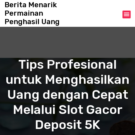
S
Berita Menarik
k
Permainan
i
Penghasil Uang
p
t
o
c
o
n
Tips Profesional
t
e
untuk Menghasilkan
n
t
Uang dengan Cepat
Melalui Slot Gacor
Deposit 5K