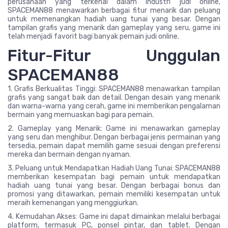
perusahaan yang terkenal dalam industri judi online,
SPACEMAN88 menawarkan berbagai fitur menarik dan peluang
untuk memenangkan hadiah uang tunai yang besar. Dengan
tampilan grafis yang menarik dan gameplay yang seru, game ini
telah menjadi favorit bagi banyak pemain judi online.
Fitur-Fitur Unggulan
SPACEMAN88
1. Grafis Berkualitas Tinggi: SPACEMAN88 menawarkan tampilan
grafis yang sangat baik dan detail. Dengan desain yang menarik
dan warna-warna yang cerah, game ini memberikan pengalaman
bermain yang memuaskan bagi para pemain.
2. Gameplay yang Menarik: Game ini menawarkan gameplay
yang seru dan menghibur. Dengan berbagai jenis permainan yang
tersedia, pemain dapat memilih game sesuai dengan preferensi
mereka dan bermain dengan nyaman.
3. Peluang untuk Mendapatkan Hadiah Uang Tunai: SPACEMAN88
memberikan kesempatan bagi pemain untuk mendapatkan
hadiah uang tunai yang besar. Dengan berbagai bonus dan
promosi yang ditawarkan, pemain memiliki kesempatan untuk
meraih kemenangan yang menggiurkan.
4. Kemudahan Akses: Game ini dapat dimainkan melalui berbagai
platform, termasuk PC, ponsel pintar, dan tablet. Dengan