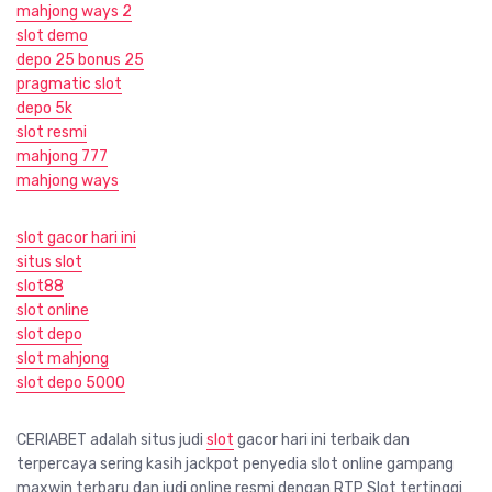
mahjong ways 2
slot demo
depo 25 bonus 25
pragmatic slot
depo 5k
slot resmi
mahjong 777
mahjong ways
slot gacor hari ini
situs slot
slot88
slot online
slot depo
slot mahjong
slot depo 5000
CERIABET adalah situs judi
slot
gacor hari ini terbaik dan
terpercaya sering kasih jackpot penyedia slot online gampang
maxwin terbaru dan judi online resmi dengan RTP Slot tertinggi