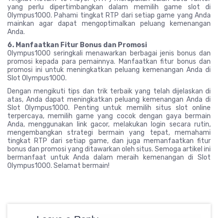
yang perlu dipertimbangkan dalam memilih game slot di
Olympus1000. Pahami tingkat RTP dari setiap game yang Anda
mainkan agar dapat mengoptimalkan peluang kemenangan
Anda.
6. Manfaatkan Fitur Bonus dan Promosi
Olympus1000 seringkali menawarkan berbagai jenis bonus dan
promosi kepada para pemainnya. Manfaatkan fitur bonus dan
promosi ini untuk meningkatkan peluang kemenangan Anda di
Slot Olympus1000.
Dengan mengikuti tips dan trik terbaik yang telah dijelaskan di
atas, Anda dapat meningkatkan peluang kemenangan Anda di
Slot Olympus1000. Penting untuk memilih situs slot online
terpercaya, memilih game yang cocok dengan gaya bermain
Anda, menggunakan link gacor, melakukan login secara rutin,
mengembangkan strategi bermain yang tepat, memahami
tingkat RTP dari setiap game, dan juga memanfaatkan fitur
bonus dan promosi yang ditawarkan oleh situs. Semoga artikel ini
bermanfaat untuk Anda dalam meraih kemenangan di Slot
Olympus1000. Selamat bermain!