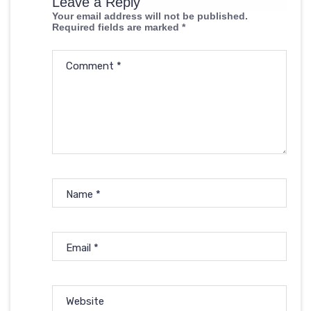
Leave a Reply
Your email address will not be published.
Required fields are marked
*
Comment
*
Name
*
Email
*
Website