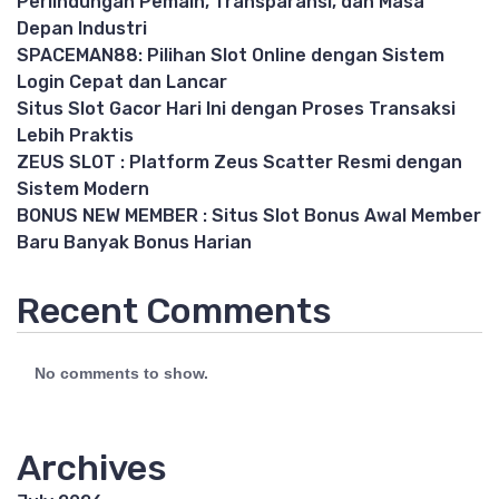
Perlindungan Pemain, Transparansi, dan Masa
Depan Industri
SPACEMAN88: Pilihan Slot Online dengan Sistem
Login Cepat dan Lancar
Situs Slot Gacor Hari Ini dengan Proses Transaksi
Lebih Praktis
ZEUS SLOT : Platform Zeus Scatter Resmi dengan
Sistem Modern
BONUS NEW MEMBER : Situs Slot Bonus Awal Member
Baru Banyak Bonus Harian
Recent Comments
No comments to show.
Archives