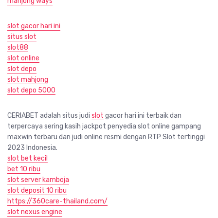
mahjong ways
slot gacor hari ini
situs slot
slot88
slot online
slot depo
slot mahjong
slot depo 5000
CERIABET adalah situs judi
slot
gacor hari ini terbaik dan
terpercaya sering kasih jackpot penyedia slot online gampang
maxwin terbaru dan judi online resmi dengan RTP Slot tertinggi
2023 Indonesia.
slot bet kecil
bet 10 ribu
slot server kamboja
slot deposit 10 ribu
https://360care-thailand.com/
slot nexus engine