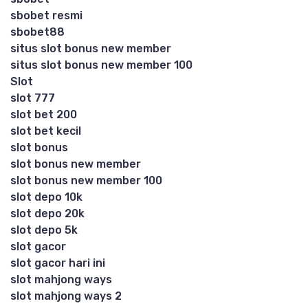
sbobet resmi
sbobet88
situs slot bonus new member
situs slot bonus new member 100
Slot
slot 777
slot bet 200
slot bet kecil
slot bonus
slot bonus new member
slot bonus new member 100
slot depo 10k
slot depo 20k
slot depo 5k
slot gacor
slot gacor hari ini
slot mahjong ways
slot mahjong ways 2