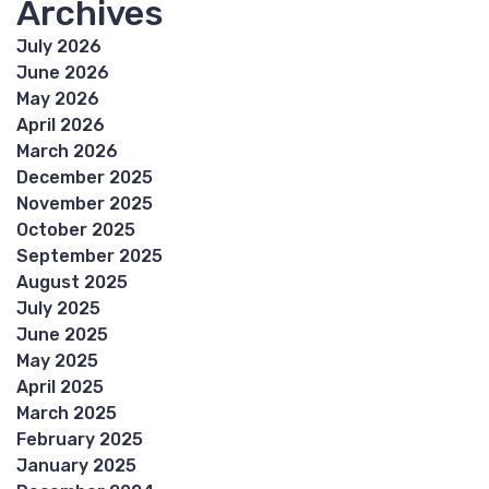
Archives
July 2026
June 2026
May 2026
April 2026
March 2026
December 2025
November 2025
October 2025
September 2025
August 2025
July 2025
June 2025
May 2025
April 2025
March 2025
February 2025
January 2025