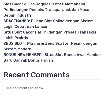
Slot Gacor di Era Regulasi Ketat: Memahami
Perlindungan Pemain, Transparansi, dan Masa
Depan Industri
SPACEMAN88: Pilihan Slot Online dengan Sistem
Login Cepat dan Lancar
Situs Slot Gacor Hari Ini dengan Proses Transaksi
Lebih Praktis
ZEUS SLOT : Platform Zeus Scatter Resmi dengan
Sistem Modern
BONUS NEW MEMBER : Situs Slot Bonus Awal Member
Baru Banyak Bonus Harian
Recent Comments
No comments to show.