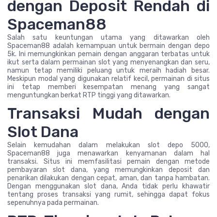
dengan Deposit Rendah di
Spaceman88
Salah satu keuntungan utama yang ditawarkan oleh
Spaceman88 adalah kemampuan untuk bermain dengan depo
5k. Ini memungkinkan pemain dengan anggaran terbatas untuk
ikut serta dalam permainan slot yang menyenangkan dan seru,
namun tetap memiliki peluang untuk meraih hadiah besar.
Meskipun modal yang digunakan relatif kecil, permainan di situs
ini tetap memberi kesempatan menang yang sangat
menguntungkan berkat RTP tinggi yang ditawarkan.
Transaksi Mudah dengan
Slot Dana
Selain kemudahan dalam melakukan slot depo 5000,
Spaceman88 juga menawarkan kenyamanan dalam hal
transaksi. Situs ini memfasilitasi pemain dengan metode
pembayaran slot dana, yang memungkinkan deposit dan
penarikan dilakukan dengan cepat, aman, dan tanpa hambatan.
Dengan menggunakan slot dana, Anda tidak perlu khawatir
tentang proses transaksi yang rumit, sehingga dapat fokus
sepenuhnya pada permainan.