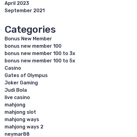
April 2023
September 2021
Categories
Bonus New Member
bonus new member 100
bonus new member 100 to 3x
bonus new member 100 to 5x
Casino
Gates of Olympus
Joker Gaming
Judi Bola
live casino
mahjong
mahjong slot
mahjong ways
mahjong ways 2
neymar88