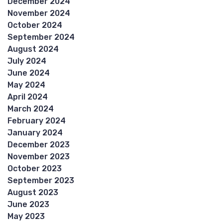
December 2024
November 2024
October 2024
September 2024
August 2024
July 2024
June 2024
May 2024
April 2024
March 2024
February 2024
January 2024
December 2023
November 2023
October 2023
September 2023
August 2023
June 2023
May 2023