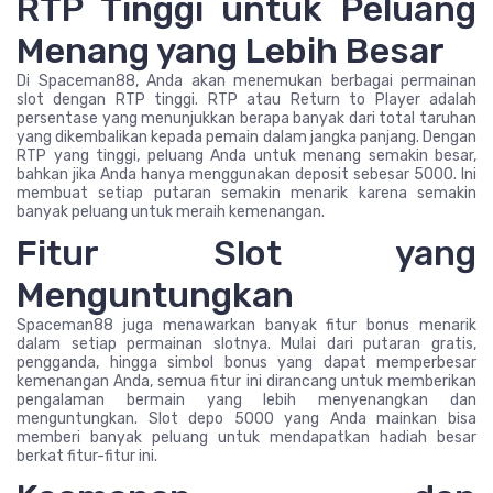
RTP Tinggi untuk Peluang
Menang yang Lebih Besar
Di Spaceman88, Anda akan menemukan berbagai permainan
slot dengan RTP tinggi. RTP atau Return to Player adalah
persentase yang menunjukkan berapa banyak dari total taruhan
yang dikembalikan kepada pemain dalam jangka panjang. Dengan
RTP yang tinggi, peluang Anda untuk menang semakin besar,
bahkan jika Anda hanya menggunakan deposit sebesar 5000. Ini
membuat setiap putaran semakin menarik karena semakin
banyak peluang untuk meraih kemenangan.
Fitur Slot yang
Menguntungkan
Spaceman88 juga menawarkan banyak fitur bonus menarik
dalam setiap permainan slotnya. Mulai dari putaran gratis,
pengganda, hingga simbol bonus yang dapat memperbesar
kemenangan Anda, semua fitur ini dirancang untuk memberikan
pengalaman bermain yang lebih menyenangkan dan
menguntungkan. Slot depo 5000 yang Anda mainkan bisa
memberi banyak peluang untuk mendapatkan hadiah besar
berkat fitur-fitur ini.