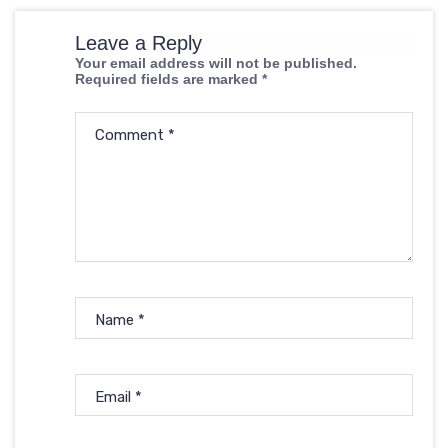
Leave a Reply
Your email address will not be published.
Required fields are marked
*
Comment
*
Name
*
Email
*