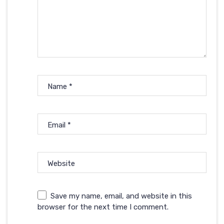
Name
*
Email
*
Website
Save my name, email, and website in this
browser for the next time I comment.