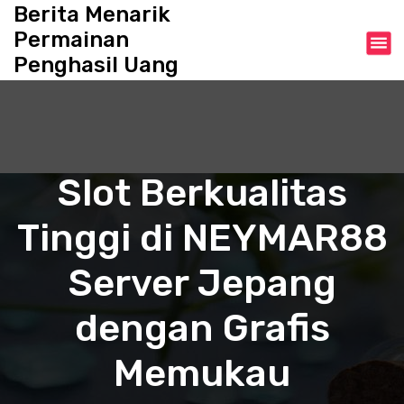
S
Berita Menarik
k
Permainan
i
Penghasil Uang
p
t
o
c
o
n
Slot Berkualitas
t
e
Tinggi di NEYMAR88
n
t
Server Jepang
dengan Grafis
Memukau