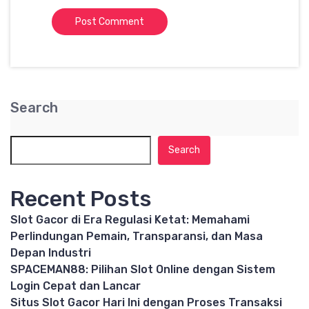
Search
Search
Recent Posts
Slot Gacor di Era Regulasi Ketat: Memahami
Perlindungan Pemain, Transparansi, dan Masa
Depan Industri
SPACEMAN88: Pilihan Slot Online dengan Sistem
Login Cepat dan Lancar
Situs Slot Gacor Hari Ini dengan Proses Transaksi