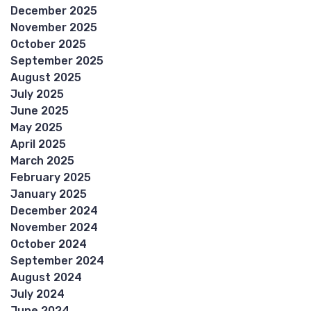
December 2025
November 2025
October 2025
September 2025
August 2025
July 2025
June 2025
May 2025
April 2025
March 2025
February 2025
January 2025
December 2024
November 2024
October 2024
September 2024
August 2024
July 2024
June 2024