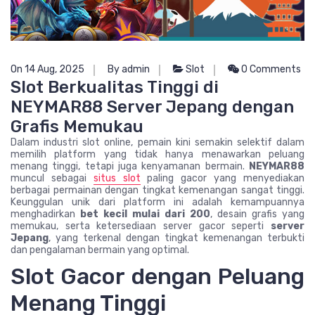
On 14 Aug, 2025
By admin
Slot
0 Comments
Slot Berkualitas Tinggi di
NEYMAR88 Server Jepang dengan
Grafis Memukau
Dalam industri slot online, pemain kini semakin selektif dalam
memilih platform yang tidak hanya menawarkan peluang
menang tinggi, tetapi juga kenyamanan bermain.
NEYMAR88
muncul sebagai
situs slot
paling gacor yang menyediakan
berbagai permainan dengan tingkat kemenangan sangat tinggi.
Keunggulan unik dari platform ini adalah kemampuannya
menghadirkan
bet kecil mulai dari 200
, desain grafis yang
memukau, serta ketersediaan server gacor seperti
server
Jepang
, yang terkenal dengan tingkat kemenangan terbukti
dan pengalaman bermain yang optimal.
Slot Gacor dengan Peluang
Menang Tinggi