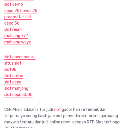
slot demo
depo 25 bonus 25
pragmatic slot
depo 5k
slot resmi
mahjong 777
mahjong ways
slot gacor hari ini
situs slot
slot88
slot online
slot depo
slot mahjong
slot depo 5000
CERIABET adalah situs judi
slot
gacor hari ini terbaik dan
terpercaya sering kasih jackpot penyedia slot online gampang
maxwin terbaru dan judi online resmi dengan RTP Slot tertinggi