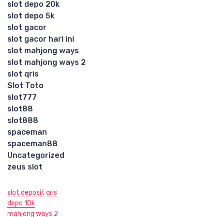
slot depo 20k
slot depo 5k
slot gacor
slot gacor hari ini
slot mahjong ways
slot mahjong ways 2
slot qris
Slot Toto
slot777
slot88
slot888
spaceman
spaceman88
Uncategorized
zeus slot
slot deposit qris
depo 10k
mahjong ways 2