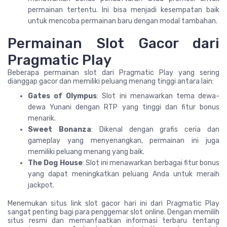
permainan tertentu. Ini bisa menjadi kesempatan baik
untuk mencoba permainan baru dengan modal tambahan.
Permainan Slot Gacor dari
Pragmatic Play
Beberapa permainan slot dari Pragmatic Play yang sering
dianggap gacor dan memiliki peluang menang tinggi antara lain:
Gates of Olympus
: Slot ini menawarkan tema dewa-
dewa Yunani dengan RTP yang tinggi dan fitur bonus
menarik.
Sweet Bonanza
: Dikenal dengan grafis ceria dan
gameplay yang menyenangkan, permainan ini juga
memiliki peluang menang yang baik.
The Dog House
: Slot ini menawarkan berbagai fitur bonus
yang dapat meningkatkan peluang Anda untuk meraih
jackpot.
Menemukan situs link slot gacor hari ini dari Pragmatic Play
sangat penting bagi para penggemar slot online. Dengan memilih
situs resmi dan memanfaatkan informasi terbaru tentang