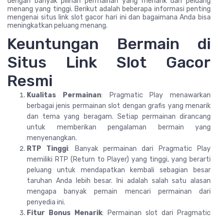
dengan banyak pilihan permainan yang menarik dan peluang
menang yang tinggi. Berikut adalah beberapa informasi penting
mengenai situs link slot gacor hari ini dan bagaimana Anda bisa
meningkatkan peluang menang.
Keuntungan Bermain di
Situs Link Slot Gacor
Resmi
Kualitas Permainan
: Pragmatic Play menawarkan
berbagai jenis permainan slot dengan grafis yang menarik
dan tema yang beragam. Setiap permainan dirancang
untuk memberikan pengalaman bermain yang
menyenangkan.
RTP Tinggi
: Banyak permainan dari Pragmatic Play
memiliki RTP (Return to Player) yang tinggi, yang berarti
peluang untuk mendapatkan kembali sebagian besar
taruhan Anda lebih besar. Ini adalah salah satu alasan
mengapa banyak pemain mencari permainan dari
penyedia ini.
Fitur Bonus Menarik
: Permainan slot dari Pragmatic