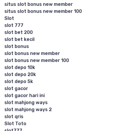
situs slot bonus new member
situs slot bonus new member 100
Slot
slot 777
slot bet 200
slot bet kecil
slot bonus
slot bonus new member
slot bonus new member 100
slot depo 10k
slot depo 20k
slot depo 5k
slot gacor
slot gacor hari ini
slot mahjong ways
slot mahjong ways 2
slot qris
Slot Toto
slot777