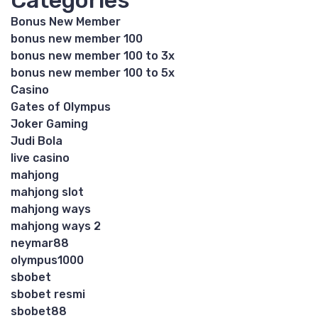
Categories
Bonus New Member
bonus new member 100
bonus new member 100 to 3x
bonus new member 100 to 5x
Casino
Gates of Olympus
Joker Gaming
Judi Bola
live casino
mahjong
mahjong slot
mahjong ways
mahjong ways 2
neymar88
olympus1000
sbobet
sbobet resmi
sbobet88