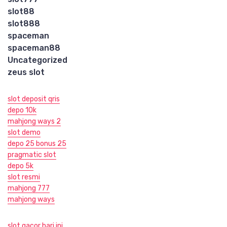
slot88
slot888
spaceman
spaceman88
Uncategorized
zeus slot
slot deposit qris
depo 10k
mahjong ways 2
slot demo
depo 25 bonus 25
pragmatic slot
depo 5k
slot resmi
mahjong 777
mahjong ways
slot gacor hari ini