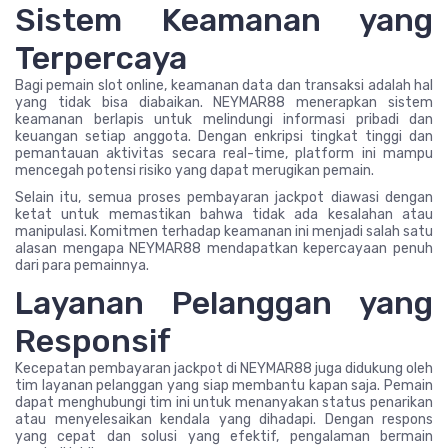
Sistem Keamanan yang
Terpercaya
Bagi pemain slot online, keamanan data dan transaksi adalah hal
yang tidak bisa diabaikan. NEYMAR88 menerapkan sistem
keamanan berlapis untuk melindungi informasi pribadi dan
keuangan setiap anggota. Dengan enkripsi tingkat tinggi dan
pemantauan aktivitas secara real-time, platform ini mampu
mencegah potensi risiko yang dapat merugikan pemain.
Selain itu, semua proses pembayaran jackpot diawasi dengan
ketat untuk memastikan bahwa tidak ada kesalahan atau
manipulasi. Komitmen terhadap keamanan ini menjadi salah satu
alasan mengapa NEYMAR88 mendapatkan kepercayaan penuh
dari para pemainnya.
Layanan Pelanggan yang
Responsif
Kecepatan pembayaran jackpot di NEYMAR88 juga didukung oleh
tim layanan pelanggan yang siap membantu kapan saja. Pemain
dapat menghubungi tim ini untuk menanyakan status penarikan
atau menyelesaikan kendala yang dihadapi. Dengan respons
yang cepat dan solusi yang efektif, pengalaman bermain