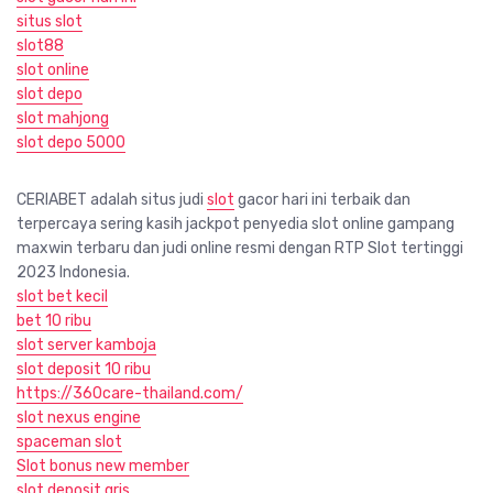
situs slot
slot88
slot online
slot depo
slot mahjong
slot depo 5000
CERIABET adalah situs judi
slot
gacor hari ini terbaik dan
terpercaya sering kasih jackpot penyedia slot online gampang
maxwin terbaru dan judi online resmi dengan RTP Slot tertinggi
2023 Indonesia.
slot bet kecil
bet 10 ribu
slot server kamboja
slot deposit 10 ribu
https://360care-thailand.com/
slot nexus engine
spaceman slot
Slot bonus new member
slot deposit qris