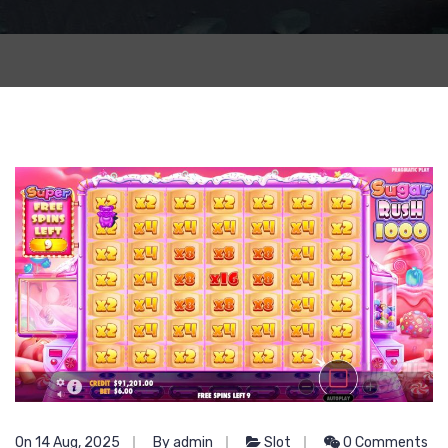
On 14 Aug, 2025
By admin
Slot
0 Comments