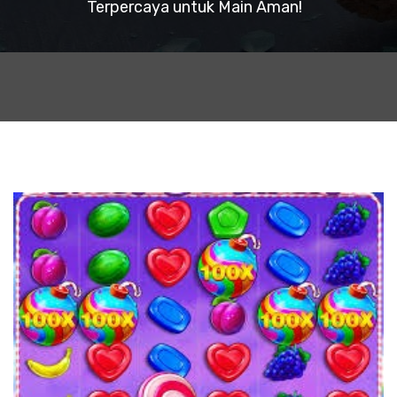
Terpercaya untuk Main Aman!