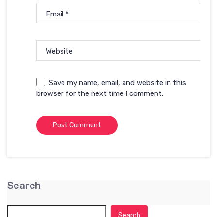
Email
*
Website
Save my name, email, and website in this
browser for the next time I comment.
Search
Search