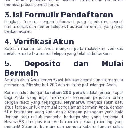
memulai proses pendaftaran.
3.
Isi Formulir Pendaftaran
Lengkapi formulir dengan informasi yang diperlukan, seperti
nama, email, dan nomor telepon. Pastikan informasi yang Anda
berikan akurat.
4.
Verifikasi Akun
Setelah mendaftar, Anda mungkin perlu melakukan verifikasi
melalui email atau nomor telepon yang telah didaftarkan.
5.
Deposito dan Mulai
Bermain
Setelah akun Anda terverifikasi, lakukan deposit untuk memulai
permainan. Pilih slot bet 200 dan mulailah petualangan Anda!
Bermain slot dengan
taruhan 200 perak
adalah pilihan tepat
bagi Anda yang ingin menikmati keseruan perjudian online
dengan risiko yang terjangkau.
Neymar88
menjadi salah satu
situs terbaik untuk memulai pengalaman bermain Anda, dengan
fitur keamanan yang kuat dan dukungan pelanggan yang baik.
Jangan ragu untuk mencoba berbagai slot yang tersedia di
Neymar88 dan pastikan Anda meraih peluang menang yang
menarik! Selamat bermain dan semoga keberuntungan selalu