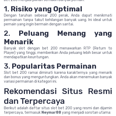
1.
Risiko yang Optimal
Dengan taruhan sebesar 200 perak, Anda dapat menikmati
permainan tanpa takut kehilangan banyak uang. Ini ideal untuk
pemain yang ingin bermain dengan santai.
2.
Peluang Menang yang
Menarik
Banyak slot dengan bet 200 menawarkan RTP (Return to
Player) yang tinggi, memberikan Anda peluang lebih besar untuk
mendapatkan keuntungan.
3.
Popularitas Permainan
Slot bet 200 ramai diminati karena karakternya yang menarik
dan bonus yang menguntungkan. Anda akan menemukan banyak
variasi permainan di kategori ini.
Rekomendasi Situs Resmi
dan Terpercaya
Berikut adalah daftar situs slot bet 200 yang resmi dan dijamin
terpercaya, termasuk
Neymar88
yang menjadi sorotan utama: