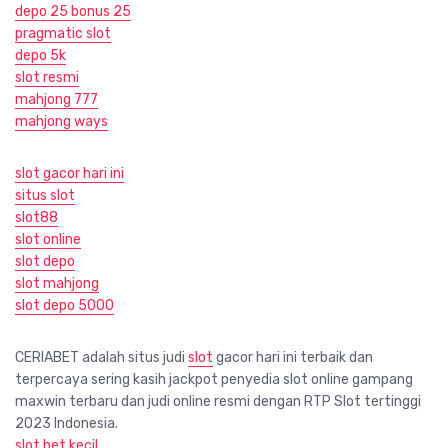
depo 25 bonus 25
pragmatic slot
depo 5k
slot resmi
mahjong 777
mahjong ways
slot gacor hari ini
situs slot
slot88
slot online
slot depo
slot mahjong
slot depo 5000
CERIABET adalah situs judi
slot
gacor hari ini terbaik dan
terpercaya sering kasih jackpot penyedia slot online gampang
maxwin terbaru dan judi online resmi dengan RTP Slot tertinggi
2023 Indonesia.
slot bet kecil