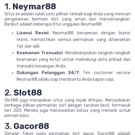
1.
Neymar88
Situs ini adalah salah satu pilihan terbaik bagi Anda yang mencari
pengalaman bermain slot yang aman dan menyenangkan.
Berikut adalah beberapa fitur unggulan Neymar88:
Lisensi Resmi
: Neymar88 beroperasi dengan lisensi
resmi, memastikan semua permainan yang ditawarkan
fair dan adil.
Keamanan Transaksi
: Mendeskripsikan langkah-langkah
keamanan yang ketat untuk melindungi data pribadi dan
transaksi keuangan Anda.
Dukungan Pelanggan 24/7
: Tim customer service
Neymar88 selalu siap membantu Anda kapan saja.
2.
Slot88
Slot88 juga merupakan situs yang layak ditinjau. Menyediakan
berbagai pilihan permainan slot dengan taruhan kecil, termasuk
bet 200. Mereka juga menawarkan bonus yang menarik untuk
pemain baru.
3.
Gacor88
Dengan fokus pada permainan slot gacor, Gacor88 adalah