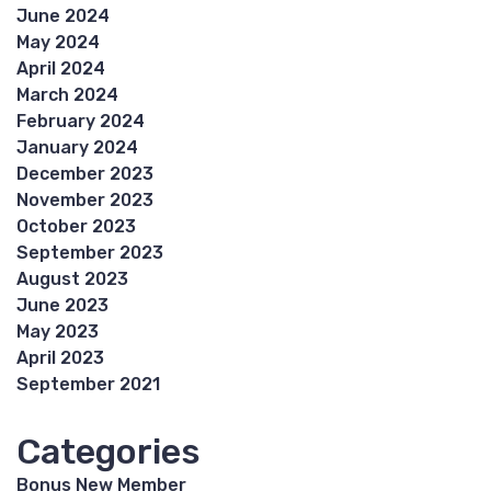
June 2024
May 2024
April 2024
March 2024
February 2024
January 2024
December 2023
November 2023
October 2023
September 2023
August 2023
June 2023
May 2023
April 2023
September 2021
Categories
Bonus New Member