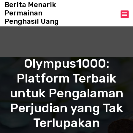
S
Berita Menarik
k
Permainan
i
Penghasil Uang
p
t
o
c
o
n
Olympus1000:
t
e
Platform Terbaik
n
t
untuk Pengalaman
Perjudian yang Tak
Terlupakan