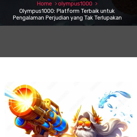
Home
olympus1000
Olympus1000: Platform Terbaik untuk
Pengalaman Perjudian yang Tak Terlupakan