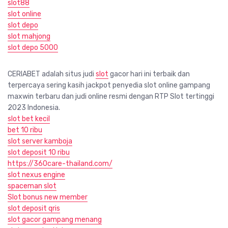
slot88
slot online
slot depo
slot mahjong
slot depo 5000
CERIABET adalah situs judi
slot
gacor hari ini terbaik dan
terpercaya sering kasih jackpot penyedia slot online gampang
maxwin terbaru dan judi online resmi dengan RTP Slot tertinggi
2023 Indonesia.
slot bet kecil
bet 10 ribu
slot server kamboja
slot deposit 10 ribu
https://360care-thailand.com/
slot nexus engine
spaceman slot
Slot bonus new member
slot deposit qris
slot gacor gampang menang