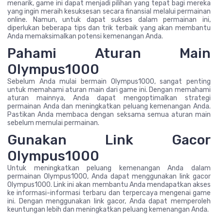
menarik, game ini dapat menjadi pilihan yang tepat bagi mereka
yang ingin meraih kesuksesan secara finansial melalui permainan
online. Namun, untuk dapat sukses dalam permainan ini,
diperlukan beberapa tips dan trik terbaik yang akan membantu
Anda memaksimalkan potensi kemenangan Anda.
Pahami Aturan Main
Olympus1000
Sebelum Anda mulai bermain Olympus1000, sangat penting
untuk memahami aturan main dari game ini. Dengan memahami
aturan mainnya, Anda dapat mengoptimalkan strategi
permainan Anda dan meningkatkan peluang kemenangan Anda.
Pastikan Anda membaca dengan seksama semua aturan main
sebelum memulai permainan.
Gunakan Link Gacor
Olympus1000
Untuk meningkatkan peluang kemenangan Anda dalam
permainan Olympus1000, Anda dapat menggunakan link gacor
Olympus1000. Link ini akan membantu Anda mendapatkan akses
ke informasi-informasi terbaru dan terpercaya mengenai game
ini. Dengan menggunakan link gacor, Anda dapat memperoleh
keuntungan lebih dan meningkatkan peluang kemenangan Anda.