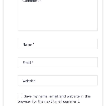
Comment
*
Name
*
Email
*
Website
Save my name, email, and website in this
browser for the next time I comment.