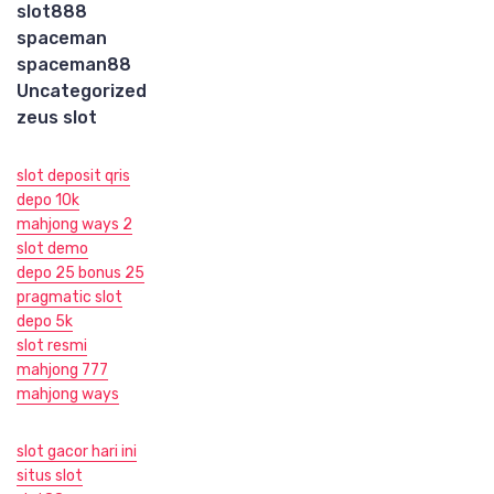
slot888
spaceman
spaceman88
Uncategorized
zeus slot
slot deposit qris
depo 10k
mahjong ways 2
slot demo
depo 25 bonus 25
pragmatic slot
depo 5k
slot resmi
mahjong 777
mahjong ways
slot gacor hari ini
situs slot