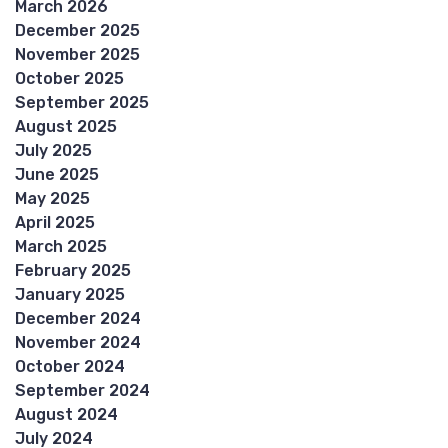
March 2026
December 2025
November 2025
October 2025
September 2025
August 2025
July 2025
June 2025
May 2025
April 2025
March 2025
February 2025
January 2025
December 2024
November 2024
October 2024
September 2024
August 2024
July 2024