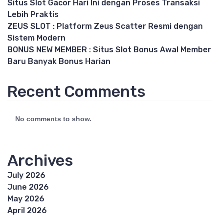
Situs Slot Gacor Hari Ini dengan Proses Transaksi
Lebih Praktis
ZEUS SLOT : Platform Zeus Scatter Resmi dengan
Sistem Modern
BONUS NEW MEMBER : Situs Slot Bonus Awal Member
Baru Banyak Bonus Harian
Recent Comments
No comments to show.
Archives
July 2026
June 2026
May 2026
April 2026