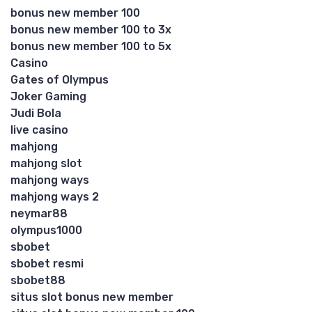
bonus new member 100
bonus new member 100 to 3x
bonus new member 100 to 5x
Casino
Gates of Olympus
Joker Gaming
Judi Bola
live casino
mahjong
mahjong slot
mahjong ways
mahjong ways 2
neymar88
olympus1000
sbobet
sbobet resmi
sbobet88
situs slot bonus new member