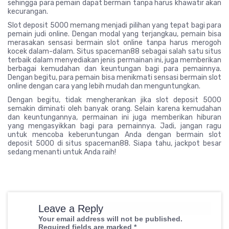
sehingga para pemain dapat bermain tanpa harus khawatir akan
kecurangan.
Slot deposit 5000 memang menjadi pilihan yang tepat bagi para
pemain judi online. Dengan modal yang terjangkau, pemain bisa
merasakan sensasi bermain slot online tanpa harus merogoh
kocek dalam-dalam. Situs spaceman88 sebagai salah satu situs
terbaik dalam menyediakan jenis permainan ini, juga memberikan
berbagai kemudahan dan keuntungan bagi para pemainnya.
Dengan begitu, para pemain bisa menikmati sensasi bermain slot
online dengan cara yang lebih mudah dan menguntungkan.
Dengan begitu, tidak mengherankan jika slot deposit 5000
semakin diminati oleh banyak orang. Selain karena kemudahan
dan keuntungannya, permainan ini juga memberikan hiburan
yang mengasyikkan bagi para pemainnya. Jadi, jangan ragu
untuk mencoba keberuntungan Anda dengan bermain slot
deposit 5000 di situs spaceman88. Siapa tahu, jackpot besar
sedang menanti untuk Anda raih!
Leave a Reply
Your email address will not be published.
Required fields are marked
*