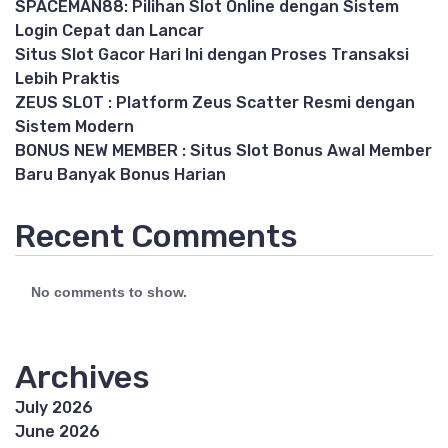
SPACEMAN88: Pilihan Slot Online dengan Sistem
Login Cepat dan Lancar
Situs Slot Gacor Hari Ini dengan Proses Transaksi
Lebih Praktis
ZEUS SLOT : Platform Zeus Scatter Resmi dengan
Sistem Modern
BONUS NEW MEMBER : Situs Slot Bonus Awal Member
Baru Banyak Bonus Harian
Recent Comments
No comments to show.
Archives
July 2026
June 2026