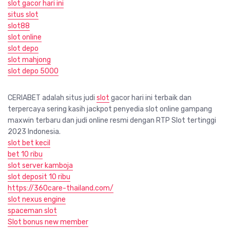
slot gacor hari ini
situs slot
slot88
slot online
slot depo
slot mahjong
slot depo 5000
CERIABET adalah situs judi
slot
gacor hari ini terbaik dan
terpercaya sering kasih jackpot penyedia slot online gampang
maxwin terbaru dan judi online resmi dengan RTP Slot tertinggi
2023 Indonesia.
slot bet kecil
bet 10 ribu
slot server kamboja
slot deposit 10 ribu
https://360care-thailand.com/
slot nexus engine
spaceman slot
Slot bonus new member