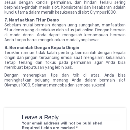
sesuai dengan kondisi permainan, dan hindari terlalu sering
berpindah-pindah mesin slot. Konsistensi dan kesabaran adalah
kunci utama dalam meraih kesuksesan di slot Olympus1000.
7. Manfaatkan Fitur Demo
Sebelum mulai bermain dengan uang sungguhan, manfaatkan
fitur demo yang disediakan oleh situs judi online. Dengan bermain
di mode demo, Anda dapat mengasah kemampuan bermain
Anda tanpa harus mengeluarkan modal yang besar.
8. Bermainlah Dengan Kepala Dingin
Terakhir namun tidak kalah penting, bermainlah dengan kepala
dingin dan jangan terpancing emosi saat mengalami kekalahan.
Tetap tenang dan fokus pada permainan agar Anda bisa
membuat keputusan yang lebih baik.
Dengan menerapkan tips dan trik di atas, Anda bisa
meningkatkan peluang menang Anda dalam bermain slot
Olympus1000. Selamat mencoba dan semoga sukses!
Leave a Reply
Your email address will not be published.
Required fields are marked
*