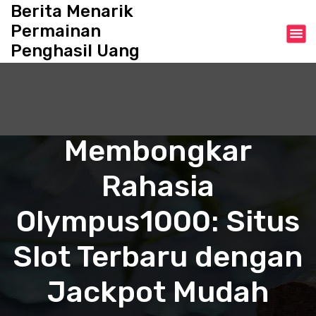
S
Berita Menarik
k
Permainan
i
Penghasil Uang
p
t
o
c
o
n
Membongkar
t
e
Rahasia
n
t
Olympus1000: Situs
Slot Terbaru dengan
Jackpot Mudah