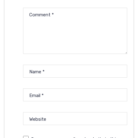
Comment
*
Name
*
Email
*
Website