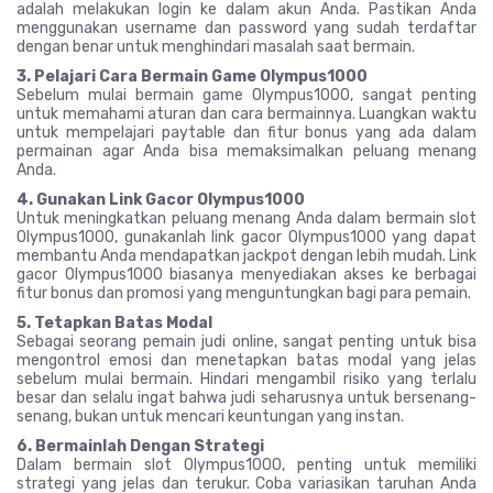
adalah melakukan login ke dalam akun Anda. Pastikan Anda
menggunakan username dan password yang sudah terdaftar
dengan benar untuk menghindari masalah saat bermain.
3. Pelajari Cara Bermain Game Olympus1000
Sebelum mulai bermain game Olympus1000, sangat penting
untuk memahami aturan dan cara bermainnya. Luangkan waktu
untuk mempelajari paytable dan fitur bonus yang ada dalam
permainan agar Anda bisa memaksimalkan peluang menang
Anda.
4. Gunakan Link Gacor Olympus1000
Untuk meningkatkan peluang menang Anda dalam bermain slot
Olympus1000, gunakanlah link gacor Olympus1000 yang dapat
membantu Anda mendapatkan jackpot dengan lebih mudah. Link
gacor Olympus1000 biasanya menyediakan akses ke berbagai
fitur bonus dan promosi yang menguntungkan bagi para pemain.
5. Tetapkan Batas Modal
Sebagai seorang pemain judi online, sangat penting untuk bisa
mengontrol emosi dan menetapkan batas modal yang jelas
sebelum mulai bermain. Hindari mengambil risiko yang terlalu
besar dan selalu ingat bahwa judi seharusnya untuk bersenang-
senang, bukan untuk mencari keuntungan yang instan.
6. Bermainlah Dengan Strategi
Dalam bermain slot Olympus1000, penting untuk memiliki
strategi yang jelas dan terukur. Coba variasikan taruhan Anda