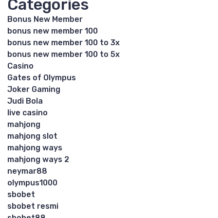
Categories
Bonus New Member
bonus new member 100
bonus new member 100 to 3x
bonus new member 100 to 5x
Casino
Gates of Olympus
Joker Gaming
Judi Bola
live casino
mahjong
mahjong slot
mahjong ways
mahjong ways 2
neymar88
olympus1000
sbobet
sbobet resmi
sbobet88