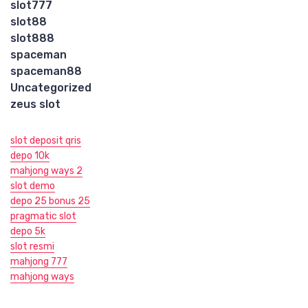
slot777
slot88
slot888
spaceman
spaceman88
Uncategorized
zeus slot
slot deposit qris
depo 10k
mahjong ways 2
slot demo
depo 25 bonus 25
pragmatic slot
depo 5k
slot resmi
mahjong 777
mahjong ways