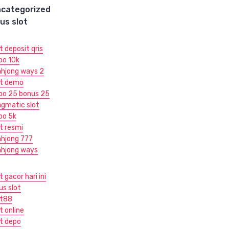
categorized
us slot
t deposit qris
po 10k
hjong ways 2
ot demo
po 25 bonus 25
agmatic slot
po 5k
ot resmi
hjong 777
hjong ways
t gacor hari ini
us slot
ot88
t online
ot depo