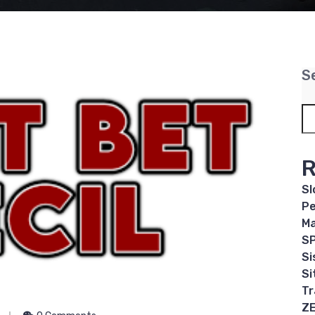
S
R
Sl
Pe
Ma
SP
Si
Si
Tr
ZE