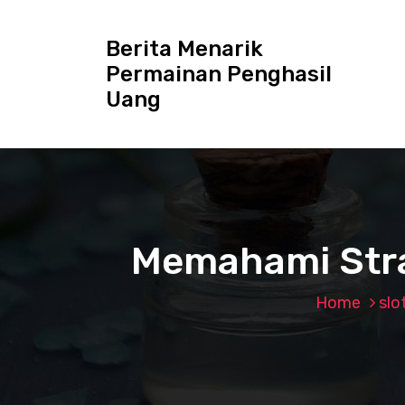
S
k
Berita Menarik
i
p
Permainan Penghasil
t
Uang
o
c
o
n
t
e
n
Memahami Strat
t
Home
slo