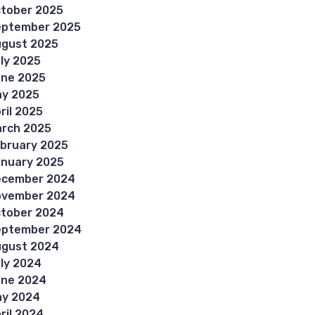
tober 2025
eptember 2025
gust 2025
ly 2025
ne 2025
y 2025
ril 2025
rch 2025
bruary 2025
nuary 2025
ecember 2024
ovember 2024
tober 2024
eptember 2024
gust 2024
ly 2024
ne 2024
y 2024
ril 2024