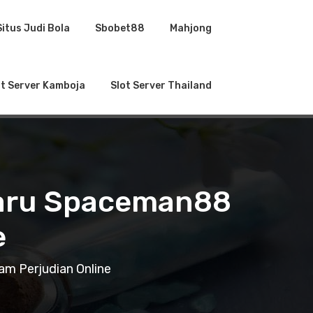
Situs Judi Bola
Sbobet88
Mahjong
ot Server Kamboja
Slot Server Thailand
baru Spaceman88
e
m Perjudian Online