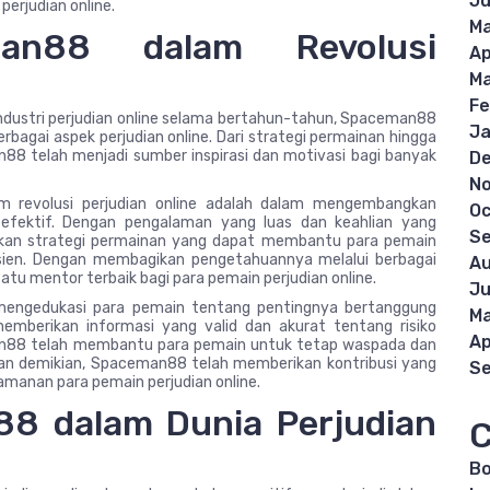
Ju
perjudian online.
Ma
man88 dalam Revolusi
Ap
Ma
Fe
ndustri perjudian online selama bertahun-tahun, Spaceman88
Ja
bagai aspek perjudian online. Dari strategi permainan hingga
88 telah menjadi sumber inspirasi dan motivasi bagi banyak
D
N
m revolusi perjudian online adalah dalam mengembangkan
Oc
efektif. Dengan pengalaman yang luas dan keahlian yang
S
kan strategi permainan yang dapat membantu para pemain
sien. Dengan membagikan pengetahuannya melalui berbagai
Au
tu mentor terbaik bagi para pemain perjudian online.
Ju
 mengedukasi para pemain tentang pentingnya bertanggung
Ma
emberikan informasi yang valid dan akurat tentang risiko
Ap
man88 telah membantu para pemain untuk tetap waspada dan
ngan demikian, Spaceman88 telah memberikan kontribusi yang
Se
manan para pemain perjudian online.
8 dalam Dunia Perjudian
C
B