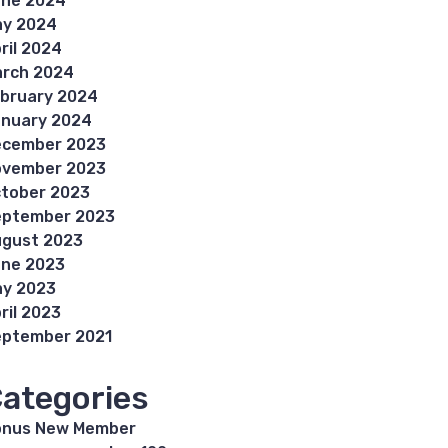
ne 2024
y 2024
ril 2024
rch 2024
bruary 2024
nuary 2024
ecember 2023
ovember 2023
tober 2023
eptember 2023
gust 2023
ne 2023
y 2023
ril 2023
ptember 2021
ategories
onus New Member