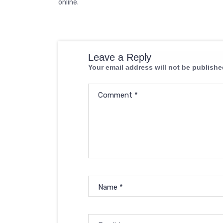
online.
Leave a Reply
Your email address will not be publishe
Comment
*
Name
*