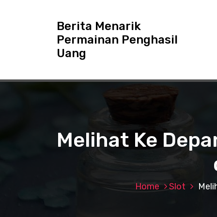
S
k
Berita Menarik
i
p
Permainan Penghasil
t
Uang
o
c
o
n
t
e
n
Melihat Ke Dep
t
Home
Slot
Meli