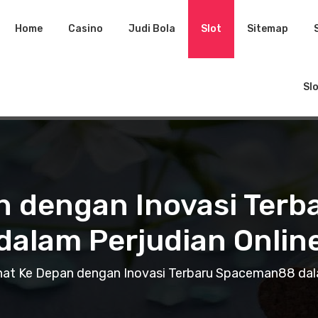
Home
Casino
Judi Bola
Slot
Sitemap
Sl
an dengan Inovasi Ter
dalam Perjudian Onlin
hat Ke Depan dengan Inovasi Terbaru Spaceman88 dala