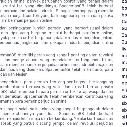
bo
udian online, banyak perubahan positif yang terjadi dalam
kredibilitas yang dimilikinya, Spaceman88 telah berhasil
bo
 pemain dan pelaku industri. Sebagai seorang yang memiliki
bo
telah menjadi contoh yang baik bagi para pemain dan pelaku
lam bermain perjudian online.
Ca
dari peningkatan jumlah pemain yang berpartisipasi dalam
Ga
 dan tips yang berguna melalui berbagai platform online,
Jo
ak pemain untuk bergabung dalam industri perjudian online.
Ju
mperluas jangkauan dan cakupan industri perjudian online
li
aceman88 memiliki peran yang sangat penting dalam revolusi
m
as dan pengetahuan yang mendalam tentang industri ini,
ma
lam mengembangkan perjudian online menjadi lebih maju dan
ma
n dan tips yang diberikan, Spaceman88 telah membantu para
ah dan efisien.
ma
 mengedukasi para pemain tentang pentingnya bertanggung
n
emberikan informasi yang valid dan akurat tentang risiko
ol
man88 telah membantu para pemain untuk tetap waspada dan
sb
ngan demikian, Spaceman88 telah memberikan kontribusi yang
manan para pemain perjudian online.
sb
n sebagai salah satu tokoh yang sangat berpengaruh dalam
s
an pengetahuannya yang luas, Spaceman88 telah berhasil
si
 menjadi lebih maju dan berkembang. Melalui kontribusi dan
osok yang patut diacungi jempol dalam revolusi perjudian
si