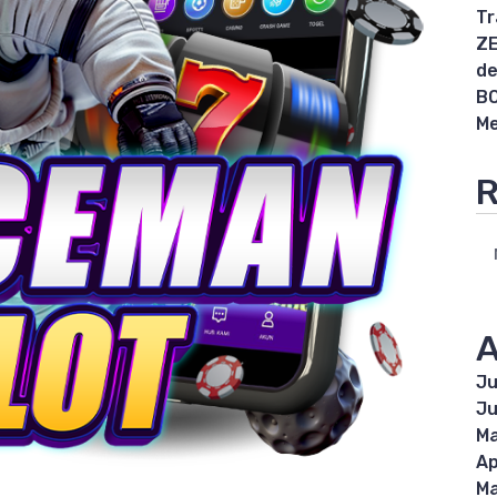
Tr
ZE
de
BO
Me
R
A
Ju
Ju
Ma
Ap
Ma