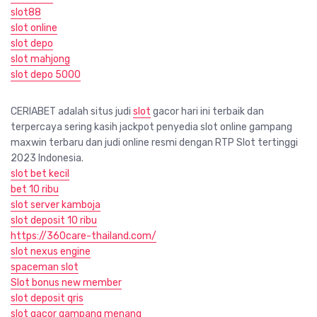
slot88
slot online
slot depo
slot mahjong
slot depo 5000
CERIABET adalah situs judi
slot
gacor hari ini terbaik dan
terpercaya sering kasih jackpot penyedia slot online gampang
maxwin terbaru dan judi online resmi dengan RTP Slot tertinggi
2023 Indonesia.
slot bet kecil
bet 10 ribu
slot server kamboja
slot deposit 10 ribu
https://360care-thailand.com/
slot nexus engine
spaceman slot
Slot bonus new member
slot deposit qris
slot gacor gampang menang