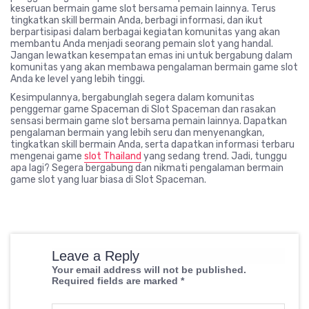
keseruan bermain game slot bersama pemain lainnya. Terus
tingkatkan skill bermain Anda, berbagi informasi, dan ikut
berpartisipasi dalam berbagai kegiatan komunitas yang akan
membantu Anda menjadi seorang pemain slot yang handal.
Jangan lewatkan kesempatan emas ini untuk bergabung dalam
komunitas yang akan membawa pengalaman bermain game slot
Anda ke level yang lebih tinggi.
Kesimpulannya, bergabunglah segera dalam komunitas
penggemar game Spaceman di Slot Spaceman dan rasakan
sensasi bermain game slot bersama pemain lainnya. Dapatkan
pengalaman bermain yang lebih seru dan menyenangkan,
tingkatkan skill bermain Anda, serta dapatkan informasi terbaru
mengenai game
slot Thailand
yang sedang trend. Jadi, tunggu
apa lagi? Segera bergabung dan nikmati pengalaman bermain
game slot yang luar biasa di Slot Spaceman.
Leave a Reply
Your email address will not be published.
Required fields are marked
*