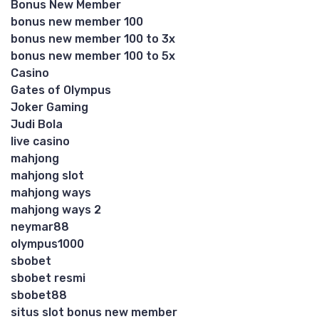
Bonus New Member
bonus new member 100
bonus new member 100 to 3x
bonus new member 100 to 5x
Casino
Gates of Olympus
Joker Gaming
Judi Bola
live casino
mahjong
mahjong slot
mahjong ways
mahjong ways 2
neymar88
olympus1000
sbobet
sbobet resmi
sbobet88
situs slot bonus new member