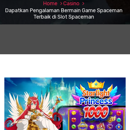
Home
Casino
Dapatkan Pengalaman Bermain Game Spaceman
Terbaik di Slot Spaceman