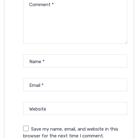
Comment
*
Name
*
Email
*
Website
Save my name, email, and website in this
browser for the next time I comment.