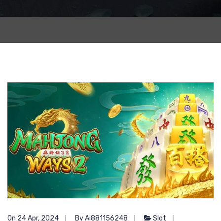
On 24 Apr, 2024
By Ai881156248
Slot