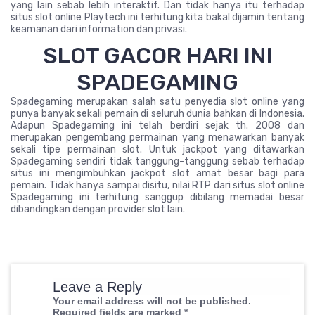
yang lain sebab lebih interaktif. Dan tidak hanya itu terhadap
situs slot online Playtech ini terhitung kita bakal dijamin tentang
keamanan dari information dan privasi.
SLOT GACOR HARI INI
SPADEGAMING
Spadegaming merupakan salah satu penyedia slot online yang
punya banyak sekali pemain di seluruh dunia bahkan di Indonesia.
Adapun Spadegaming ini telah berdiri sejak th. 2008 dan
merupakan pengembang permainan yang menawarkan banyak
sekali tipe permainan slot. Untuk jackpot yang ditawarkan
Spadegaming sendiri tidak tanggung-tanggung sebab terhadap
situs ini mengimbuhkan jackpot slot amat besar bagi para
pemain. Tidak hanya sampai disitu, nilai RTP dari situs slot online
Spadegaming ini terhitung sanggup dibilang memadai besar
dibandingkan dengan provider slot lain.
Leave a Reply
Your email address will not be published.
Required fields are marked
*