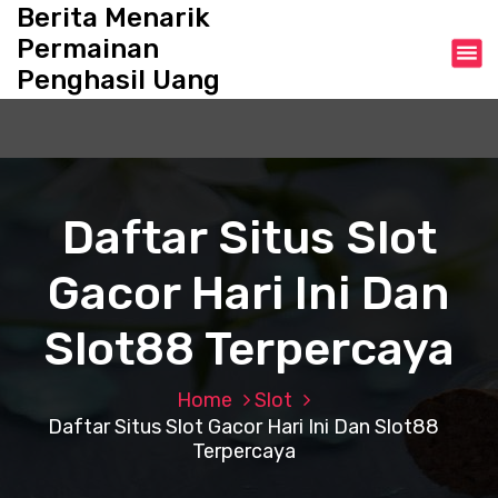
S
Berita Menarik
k
Permainan
i
Penghasil Uang
p
t
o
c
o
n
Daftar Situs Slot
t
e
Gacor Hari Ini Dan
n
t
Slot88 Terpercaya
Home
Slot
Daftar Situs Slot Gacor Hari Ini Dan Slot88
Terpercaya