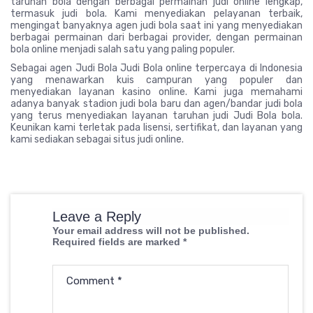
taruhan bola dengan berbagai permainan judi online lengkap,
termasuk judi bola. Kami menyediakan pelayanan terbaik,
mengingat banyaknya agen judi bola saat ini yang menyediakan
berbagai permainan dari berbagai provider, dengan permainan
bola online menjadi salah satu yang paling populer.
Sebagai agen Judi Bola Judi Bola online terpercaya di Indonesia
yang menawarkan kuis campuran yang populer dan
menyediakan layanan kasino online. Kami juga memahami
adanya banyak stadion judi bola baru dan agen/bandar judi bola
yang terus menyediakan layanan taruhan judi Judi Bola bola.
Keunikan kami terletak pada lisensi, sertifikat, dan layanan yang
kami sediakan sebagai situs judi online.
Leave a Reply
Your email address will not be published.
Required fields are marked
*
Comment
*