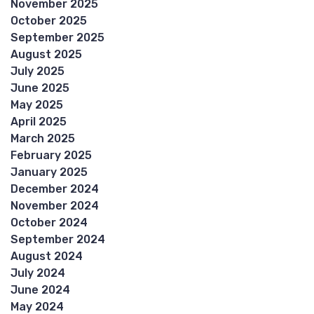
November 2025
October 2025
September 2025
August 2025
July 2025
June 2025
May 2025
April 2025
March 2025
February 2025
January 2025
December 2024
November 2024
October 2024
September 2024
August 2024
July 2024
June 2024
May 2024