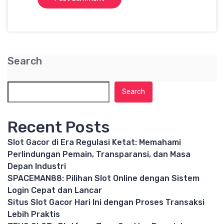
Search
Search
Recent Posts
Slot Gacor di Era Regulasi Ketat: Memahami
Perlindungan Pemain, Transparansi, dan Masa
Depan Industri
SPACEMAN88: Pilihan Slot Online dengan Sistem
Login Cepat dan Lancar
Situs Slot Gacor Hari Ini dengan Proses Transaksi
Lebih Praktis