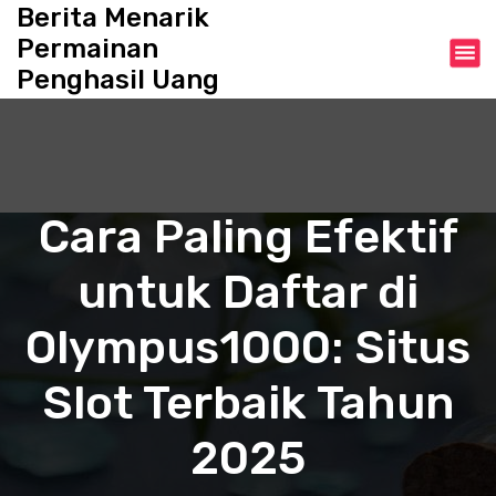
S
Berita Menarik
k
Permainan
i
Penghasil Uang
p
t
o
c
o
n
Cara Paling Efektif
t
e
untuk Daftar di
n
t
Olympus1000: Situs
Slot Terbaik Tahun
2025