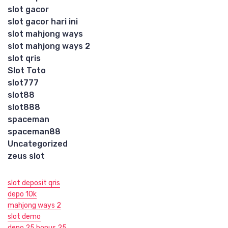
slot gacor
slot gacor hari ini
slot mahjong ways
slot mahjong ways 2
slot qris
Slot Toto
slot777
slot88
slot888
spaceman
spaceman88
Uncategorized
zeus slot
slot deposit qris
depo 10k
mahjong ways 2
slot demo
depo 25 bonus 25