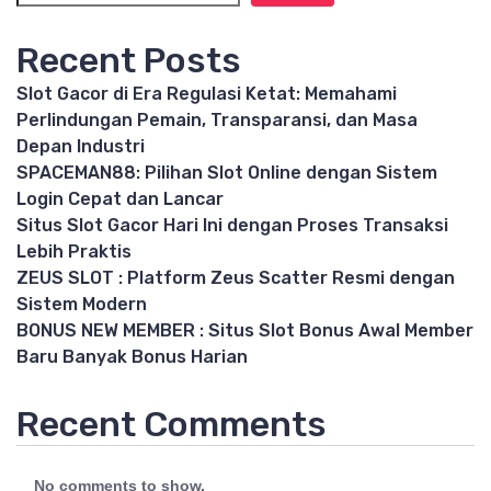
Recent Posts
Slot Gacor di Era Regulasi Ketat: Memahami
Perlindungan Pemain, Transparansi, dan Masa
Depan Industri
SPACEMAN88: Pilihan Slot Online dengan Sistem
Login Cepat dan Lancar
Situs Slot Gacor Hari Ini dengan Proses Transaksi
Lebih Praktis
ZEUS SLOT : Platform Zeus Scatter Resmi dengan
Sistem Modern
BONUS NEW MEMBER : Situs Slot Bonus Awal Member
Baru Banyak Bonus Harian
Recent Comments
No comments to show.