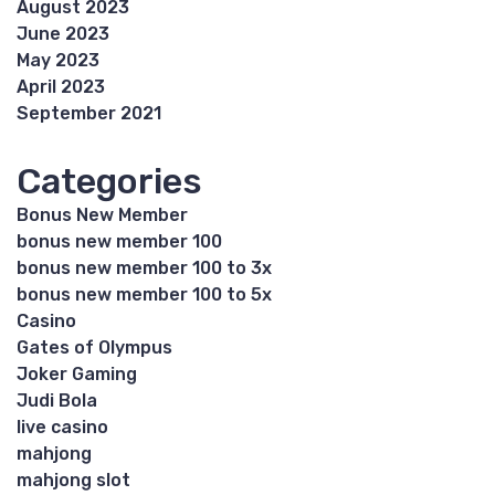
August 2023
June 2023
May 2023
April 2023
September 2021
Categories
Bonus New Member
bonus new member 100
bonus new member 100 to 3x
bonus new member 100 to 5x
Casino
Gates of Olympus
Joker Gaming
Judi Bola
live casino
mahjong
mahjong slot