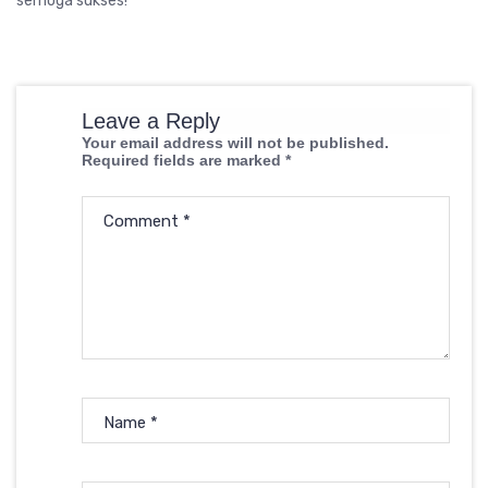
semoga sukses!
Leave a Reply
Your email address will not be published.
Required fields are marked
*
Comment
*
Name
*