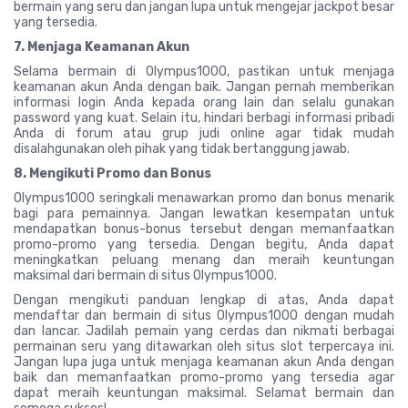
bermain yang seru dan jangan lupa untuk mengejar jackpot besar
yang tersedia.
7. Menjaga Keamanan Akun
Selama bermain di Olympus1000, pastikan untuk menjaga
keamanan akun Anda dengan baik. Jangan pernah memberikan
informasi login Anda kepada orang lain dan selalu gunakan
password yang kuat. Selain itu, hindari berbagi informasi pribadi
Anda di forum atau grup judi online agar tidak mudah
disalahgunakan oleh pihak yang tidak bertanggung jawab.
8. Mengikuti Promo dan Bonus
Olympus1000 seringkali menawarkan promo dan bonus menarik
bagi para pemainnya. Jangan lewatkan kesempatan untuk
mendapatkan bonus-bonus tersebut dengan memanfaatkan
promo-promo yang tersedia. Dengan begitu, Anda dapat
meningkatkan peluang menang dan meraih keuntungan
maksimal dari bermain di situs Olympus1000.
Dengan mengikuti panduan lengkap di atas, Anda dapat
mendaftar dan bermain di situs Olympus1000 dengan mudah
dan lancar. Jadilah pemain yang cerdas dan nikmati berbagai
permainan seru yang ditawarkan oleh situs slot terpercaya ini.
Jangan lupa juga untuk menjaga keamanan akun Anda dengan
baik dan memanfaatkan promo-promo yang tersedia agar
dapat meraih keuntungan maksimal. Selamat bermain dan