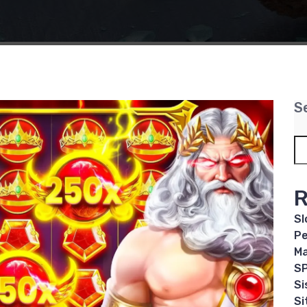
S
R
Sl
Pe
Ma
SP
Si
Si