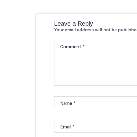
Leave a Reply
Your email address will not be publishe
Comment
*
Name
*
Email
*