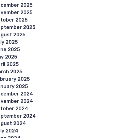
ecember 2025
ovember 2025
tober 2025
eptember 2025
gust 2025
ly 2025
ne 2025
y 2025
ril 2025
rch 2025
bruary 2025
nuary 2025
ecember 2024
ovember 2024
tober 2024
eptember 2024
gust 2024
ly 2024