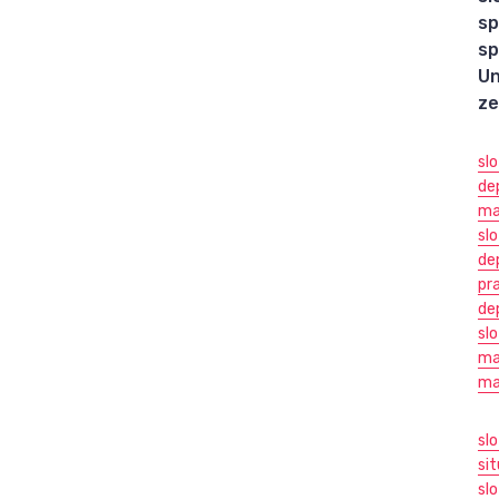
s
s
Un
ze
slo
de
ma
sl
de
pr
de
sl
ma
ma
slo
sit
sl