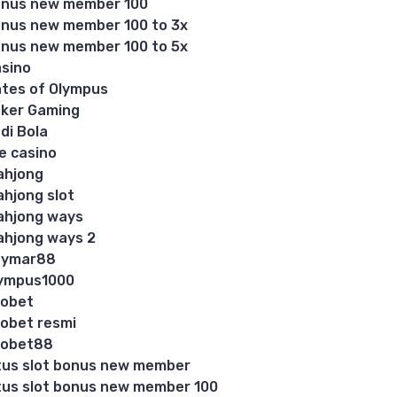
nus new member 100
nus new member 100 to 3x
nus new member 100 to 5x
sino
tes of Olympus
ker Gaming
di Bola
ve casino
ahjong
hjong slot
hjong ways
hjong ways 2
eymar88
ympus1000
obet
obet resmi
bobet88
tus slot bonus new member
tus slot bonus new member 100