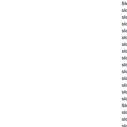
Sl
sl
sl
sl
sl
sl
sl
sl
sl
sl
sl
sl
sl
sl
sl
Sl
sl
sl
sl