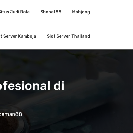
Situs Judi Bola
Sbobet88
Mahjong
ot Server Kamboja
Slot Server Thailand
fesional di
paceman88