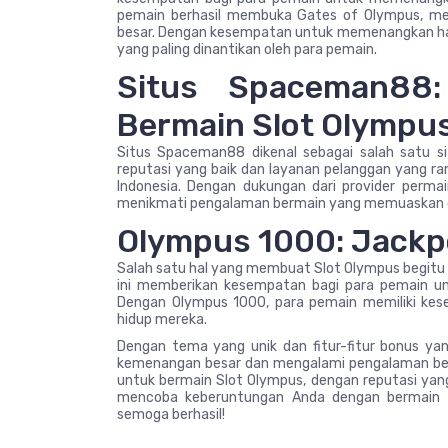
pemain berhasil membuka Gates of Olympus, mer
besar. Dengan kesempatan untuk memenangkan hadi
yang paling dinantikan oleh para pemain.
Situs Spaceman88:
Bermain Slot Olympu
Situs Spaceman88 dikenal sebagai salah satu sit
reputasi yang baik dan layanan pelanggan yang rama
Indonesia. Dengan dukungan dari provider perma
menikmati pengalaman bermain yang memuaskan da
Olympus 1000: Jackpo
Salah satu hal yang membuat Slot Olympus begitu 
ini memberikan kesempatan bagi para pemain u
Dengan Olympus 1000, para pemain memiliki ke
hidup mereka.
Dengan tema yang unik dan fitur-fitur bonus ya
kemenangan besar dan mengalami pengalaman ber
untuk bermain Slot Olympus, dengan reputasi yan
mencoba keberuntungan Anda dengan bermain S
semoga berhasil!