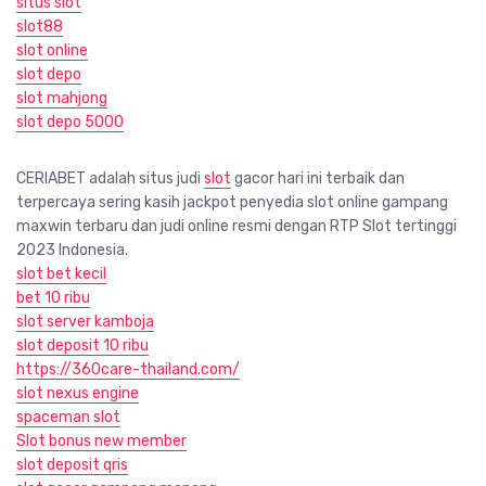
situs slot
slot88
slot online
slot depo
slot mahjong
slot depo 5000
CERIABET adalah situs judi
slot
gacor hari ini terbaik dan
terpercaya sering kasih jackpot penyedia slot online gampang
maxwin terbaru dan judi online resmi dengan RTP Slot tertinggi
2023 Indonesia.
slot bet kecil
bet 10 ribu
slot server kamboja
slot deposit 10 ribu
https://360care-thailand.com/
slot nexus engine
spaceman slot
Slot bonus new member
slot deposit qris