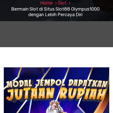
Home
Slot
Bermain Slot di Situs Slot88 Olympus1000
dengan Lebih Percaya Diri