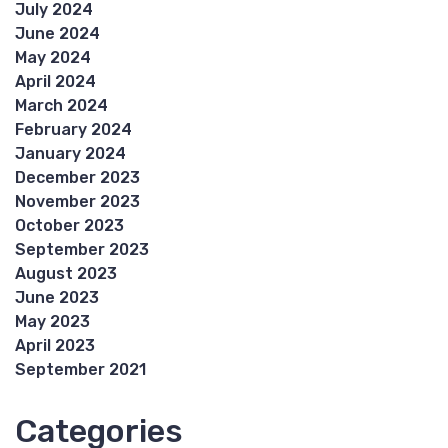
July 2024
June 2024
May 2024
April 2024
March 2024
February 2024
January 2024
December 2023
November 2023
October 2023
September 2023
August 2023
June 2023
May 2023
April 2023
September 2021
Categories