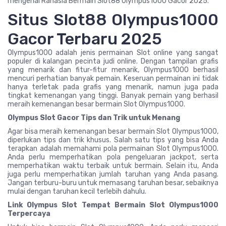
mengenai Rahasia Bermain Slot88 Olympus1000 Gacor 2025.
Situs Slot88 Olympus1000
Gacor Terbaru 2025
Olympus1000 adalah jenis permainan Slot online yang sangat
populer di kalangan pecinta judi online. Dengan tampilan grafis
yang menarik dan fitur-fitur menarik, Olympus1000 berhasil
mencuri perhatian banyak pemain. Keseruan permainan ini tidak
hanya terletak pada grafis yang menarik, namun juga pada
tingkat kemenangan yang tinggi. Banyak pemain yang berhasil
meraih kemenangan besar bermain Slot Olympus1000.
Olympus Slot Gacor Tips dan Trik untuk Menang
Agar bisa meraih kemenangan besar bermain Slot Olympus1000,
diperlukan tips dan trik khusus. Salah satu tips yang bisa Anda
terapkan adalah memahami pola permainan Slot Olympus1000.
Anda perlu memperhatikan pola pengeluaran jackpot, serta
memperhatikan waktu terbaik untuk bermain. Selain itu, Anda
juga perlu memperhatikan jumlah taruhan yang Anda pasang.
Jangan terburu-buru untuk memasang taruhan besar, sebaiknya
mulai dengan taruhan kecil terlebih dahulu.
Link Olympus Slot Tempat Bermain Slot Olympus1000
Terpercaya