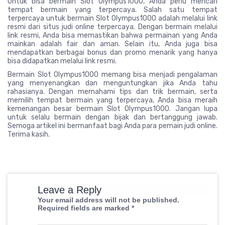
Untuk bisa bermain Slot Olympus1000, Anda perlu mencari
tempat bermain yang terpercaya. Salah satu tempat
terpercaya untuk bermain Slot Olympus1000 adalah melalui link
resmi dari situs judi online terpercaya. Dengan bermain melalui
link resmi, Anda bisa memastikan bahwa permainan yang Anda
mainkan adalah fair dan aman. Selain itu, Anda juga bisa
mendapatkan berbagai bonus dan promo menarik yang hanya
bisa didapatkan melalui link resmi.
Bermain Slot Olympus1000 memang bisa menjadi pengalaman
yang menyenangkan dan menguntungkan jika Anda tahu
rahasianya. Dengan memahami tips dan trik bermain, serta
memilih tempat bermain yang terpercaya, Anda bisa meraih
kemenangan besar bermain Slot Olympus1000. Jangan lupa
untuk selalu bermain dengan bijak dan bertanggung jawab.
Semoga artikel ini bermanfaat bagi Anda para pemain judi online.
Terima kasih.
Leave a Reply
Your email address will not be published.
Required fields are marked
*