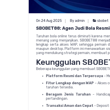
On 24 Aug 2025
By admin
sbobet
SBOBET88: Agen Judi Bola Resmi
Taruhan bola online terus diminati karena me
menang yang menjanjikan. SBOBET88 menjadi s
lengkap serta akses WAP, sehingga pemain 
maupun desktop. Platform ini menawarkan sis
yang mendukung strategi pemain, membuat p
Keunggulan SBOB
Beberapa keunggulan yang membuat SBOBET88
Platform Resmi dan Terpercaya
– M
Fitur Lengkap dengan WAP
– Akses ce
taruhan tersedia.
Beragam Jenis Taruhan
– Handicap
pertandingan.
Transaksi Aman dan Cepat
– Deposit