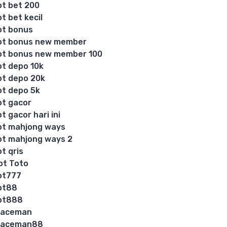
ot bet 200
ot bet kecil
ot bonus
ot bonus new member
ot bonus new member 100
ot depo 10k
ot depo 20k
ot depo 5k
ot gacor
ot gacor hari ini
ot mahjong ways
ot mahjong ways 2
ot qris
ot Toto
ot777
ot88
ot888
paceman
paceman88