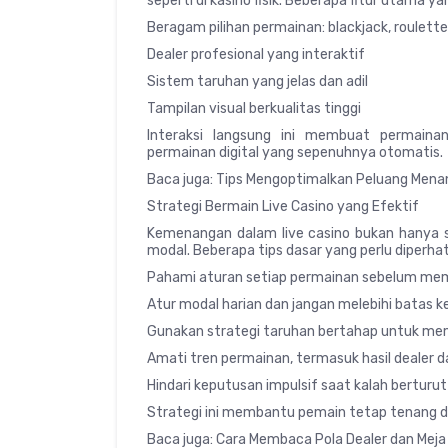
seperti di kasino fisik. Beberapa fitur utama 
Beragam pilihan permainan: blackjack, roulette
Dealer profesional yang interaktif
Sistem taruhan yang jelas dan adil
Tampilan visual berkualitas tinggi
Interaksi langsung ini membuat permaina
permainan digital yang sepenuhnya otomatis.
Baca juga: Tips Mengoptimalkan Peluang Menang
Strategi Bermain Live Casino yang Efektif
Kemenangan dalam live casino bukan hanya s
modal. Beberapa tips dasar yang perlu diperhat
Pahami aturan setiap permainan sebelum me
Atur modal harian dan jangan melebihi batas
Gunakan strategi taruhan bertahap untuk me
Amati tren permainan, termasuk hasil dealer d
Hindari keputusan impulsif saat kalah berturu
Strategi ini membantu pemain tetap tenang da
Baca juga: Cara Membaca Pola Dealer dan Meja