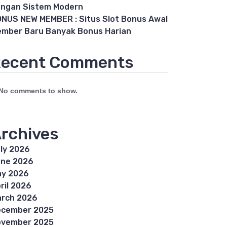
ngan Sistem Modern
NUS NEW MEMBER : Situs Slot Bonus Awal
mber Baru Banyak Bonus Harian
ecent Comments
No comments to show.
rchives
ly 2026
ne 2026
y 2026
ril 2026
rch 2026
ecember 2025
ovember 2025