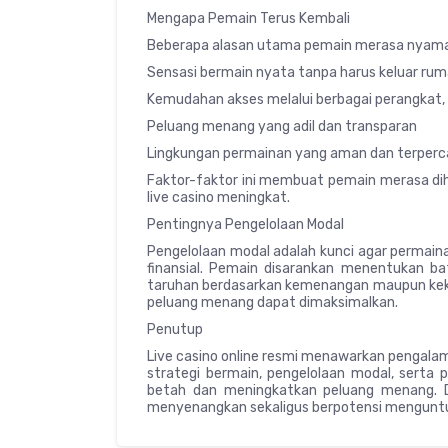
Mengapa Pemain Terus Kembali
Beberapa alasan utama pemain merasa nyaman 
Sensasi bermain nyata tanpa harus keluar ru
Kemudahan akses melalui berbagai perangkat
Peluang menang yang adil dan transparan
Lingkungan permainan yang aman dan terper
Faktor-faktor ini membuat pemain merasa dih
live casino meningkat.
Pentingnya Pengelolaan Modal
Pengelolaan modal adalah kunci agar permai
finansial. Pemain disarankan menentukan ba
taruhan berdasarkan kemenangan maupun kekala
peluang menang dapat dimaksimalkan.
Penutup
Live casino online resmi menawarkan pengala
strategi bermain, pengelolaan modal, serta
betah dan meningkatkan peluang menang. D
menyenangkan sekaligus berpotensi menguntun