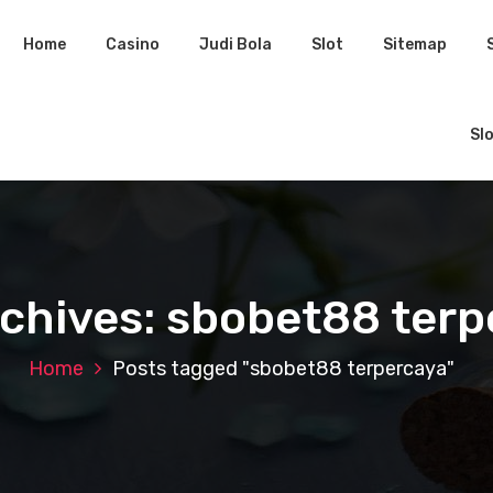
Home
Casino
Judi Bola
Slot
Sitemap
Sl
chives: sbobet88 ter
Home
Posts tagged "sbobet88 terpercaya"