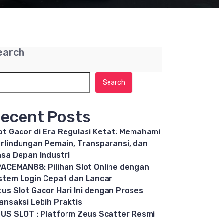
earch
Search
ecent Posts
ot Gacor di Era Regulasi Ketat: Memahami
rlindungan Pemain, Transparansi, dan
sa Depan Industri
ACEMAN88: Pilihan Slot Online dengan
stem Login Cepat dan Lancar
tus Slot Gacor Hari Ini dengan Proses
ansaksi Lebih Praktis
US SLOT : Platform Zeus Scatter Resmi