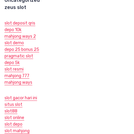
Uncategorized
zeus slot
slot deposit qris
depo 10k
mahjong ways 2
slot demo
depo 25 bonus 25
pragmatic slot
depo 5k
slot resmi
mahjong 777
mahjong ways
slot gacor hari ini
situs slot
slot88
slot online
slot depo
slot mahjong