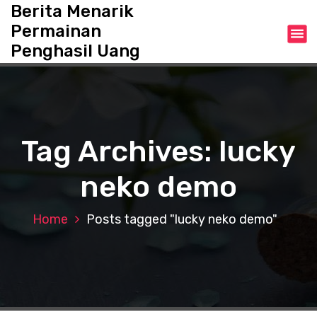
S
Berita Menarik
k
Permainan
i
Penghasil Uang
p
t
o
c
o
n
Tag Archives: lucky
t
e
neko demo
n
t
Home
Posts tagged "lucky neko demo"