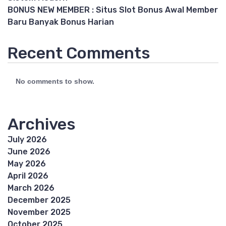
BONUS NEW MEMBER : Situs Slot Bonus Awal Member
Baru Banyak Bonus Harian
Recent Comments
No comments to show.
Archives
July 2026
June 2026
May 2026
April 2026
March 2026
December 2025
November 2025
October 2025