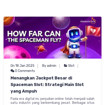
On 18 Jan 2025
By admin
Slot
0 Comments
Menangkan Jackpot Besar di
Spaceman Slot: Strategi Main Slot
yang Ampuh
Pada era digital ini, perjudian online telah menjadi salah
satu industri yang berkembang pesat. Berbagai situs