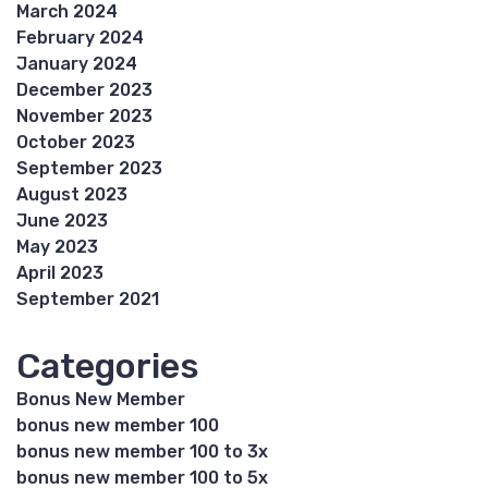
March 2024
February 2024
January 2024
December 2023
November 2023
October 2023
September 2023
August 2023
June 2023
May 2023
April 2023
September 2021
Categories
Bonus New Member
bonus new member 100
bonus new member 100 to 3x
bonus new member 100 to 5x