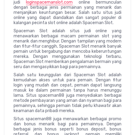
judi
loginspacemanslot.com
online bermunculan
dengan berbagai jenis permainan yang menarik dan
menjanjikan keuntungan besar. Salah satu situs judi
online yang dapat diandalkan dan sangat populer di
kalangan pecinta slot online adalah Spaceman Slot.
Spaceman Slot adalah situs judi online yang
menawarkan berbagai macam permainan slot yang
menarik dan menghibur. Dengan tampilan yang modern
dan fitur-fitur canggih, Spaceman Slot menarik banyak
pemain untuk bergabung dan mencoba keberuntungan
mereka. Dengan menggunakan teknologi terbaru,
Spaceman Slot memberikan pengalaman bermain yang
seru dan mengasyikkan bagi para pemainnya.
Salah satu keunggulan dari Spaceman Slot adalah
kemudahan akses untuk para pemain. Dengan fitur
login yang mudah dan cepat, pemain dapat langsung
masuk ke dalam permainan tanpa harus menunggu
lama. Situs spaceman88 juga menyediakan berbagai
metode pembayaran yang aman dan nyaman bagi para
pemainnya, sehingga pemain tidak perlu khawatir akan
keamanan data pribadi mereka.
Situs spaceman88 juga menawarkan berbagai promo
dan bonus menarik bagi para pemainnya. Dengan
berbagai jenis bonus seperti bonus deposit, bonus
referral, dan bonus jackpot, pemain memiliki