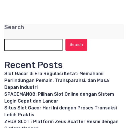
Search
Search
Recent Posts
Slot Gacor di Era Regulasi Ketat: Memahami
Perlindungan Pemain, Transparansi, dan Masa
Depan Industri
SPACEMAN88: Pilihan Slot Online dengan Sistem
Login Cepat dan Lancar
Situs Slot Gacor Hari Ini dengan Proses Transaksi
Lebih Praktis
ZEUS SLOT : Platform Zeus Scatter Resmi dengan