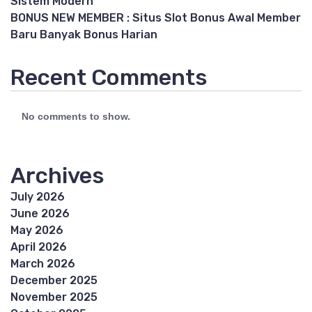
Sistem Modern
BONUS NEW MEMBER : Situs Slot Bonus Awal Member
Baru Banyak Bonus Harian
Recent Comments
No comments to show.
Archives
July 2026
June 2026
May 2026
April 2026
March 2026
December 2025
November 2025