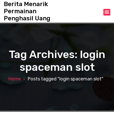
S
Berita Menarik
k
Permainan
i
Penghasil Uang
p
t
o
c
o
n
Tag Archives: login
t
e
spaceman slot
n
t
Home
Posts tagged "login spaceman slot"