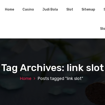
Home
Casino
Judi Bola
Slot
Sitemap
Sl
Tag Archives: link slot
Home
Posts tagged "link slot"