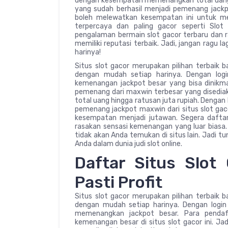
dengan kesempatan memenangkan total uang 
yang sudah berhasil menjadi pemenang jackpo
boleh melewatkan kesempatan ini untuk me
terpercaya dan paling gacor seperti Slot
pengalaman bermain slot gacor terbaru dan 
memiliki reputasi terbaik. Jadi, jangan ragu
harinya!
Situs slot gacor merupakan pilihan terbaik 
dengan mudah setiap harinya. Dengan logi
kemenangan jackpot besar yang bisa dinikmati
pemenang dari maxwin terbesar yang disedia
total uang hingga ratusan juta rupiah. Denga
pemenang jackpot maxwin dari situs slot gac
kesempatan menjadi jutawan. Segera daftar d
rasakan sensasi kemenangan yang luar biasa
tidak akan Anda temukan di situs lain. Jadi t
Anda dalam dunia judi slot online.
Daftar Situs Slot 
Pasti Profit
Situs slot gacor merupakan pilihan terbaik b
dengan mudah setiap harinya. Dengan login 
memenangkan jackpot besar. Para pendaf
kemenangan besar di situs slot gacor ini. J