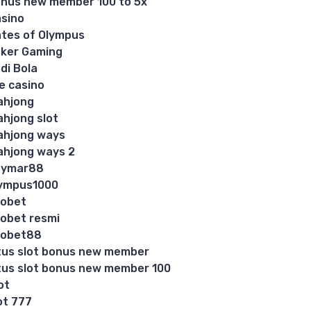
nus new member 100 to 5x
sino
tes of Olympus
ker Gaming
di Bola
ve casino
ahjong
hjong slot
hjong ways
hjong ways 2
eymar88
ympus1000
obet
obet resmi
bobet88
tus slot bonus new member
tus slot bonus new member 100
ot
ot 777