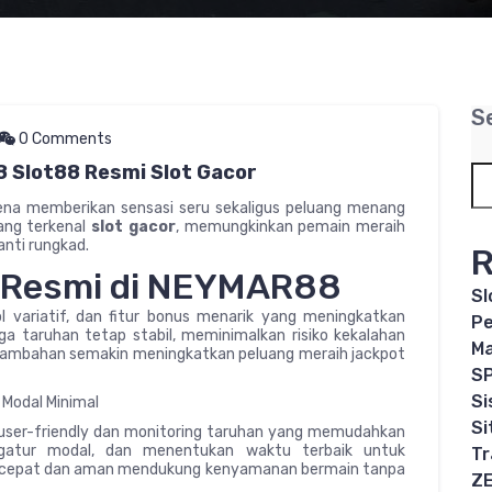
S
0 Comments
 Slot88 Resmi Slot Gacor
arena memberikan sensasi seru sekaligus peluang menang
ng terkenal
slot gacor
, memungkinkan pemain meraih
anti rungkad.
R
 Resmi di NEYMAR88
Sl
 variatif, dan fitur bonus menarik yang meningkatkan
Pe
a taruhan tetap stabil, meminimalkan risiko kekalahan
Ma
o tambahan semakin meningkatkan peluang meraih jackpot
SP
Si
 Modal Minimal
Si
 user-friendly dan monitoring taruhan yang memudahkan
atur modal, dan menentukan waktu terbaik untuk
Tr
w cepat dan aman mendukung kenyamanan bermain tanpa
ZE