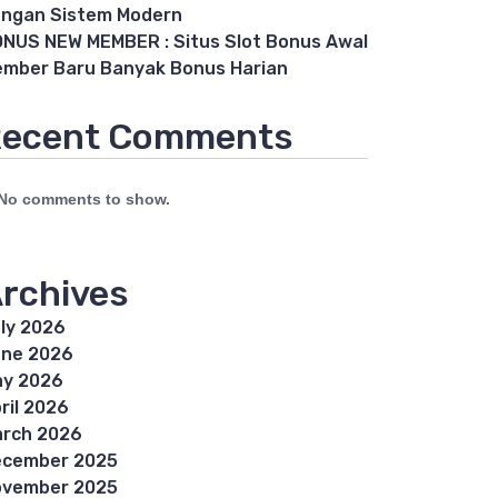
ngan Sistem Modern
NUS NEW MEMBER : Situs Slot Bonus Awal
mber Baru Banyak Bonus Harian
ecent Comments
No comments to show.
rchives
ly 2026
ne 2026
y 2026
ril 2026
rch 2026
ecember 2025
ovember 2025