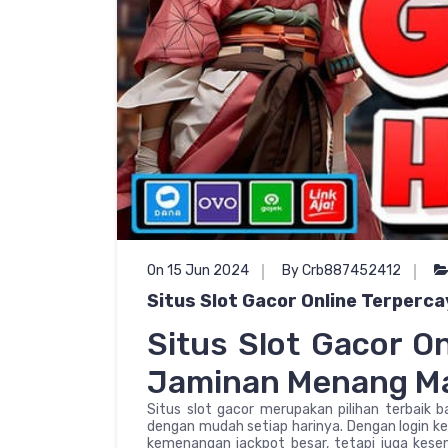
On 15 Jun 2024
By Crb887452412
Situs Slot Gacor Online Terper
Situs Slot Gacor O
Jaminan Menang M
Situs slot gacor merupakan pilihan terbaik 
dengan mudah setiap harinya. Dengan login ke
kemenangan jackpot besar, tetapi juga kes