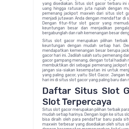
yang disediakan. Situs slot gacor terbaru i
uang hingga ratusan juta rupiah dengan m
pemenang jackpot maxwin dari situs slot ga
menjadi jutawan Anda dengan mendaftar di sit
Dengan fitur-fitur slot gacor yang mem
keuntungan besar dan menjadikan pengala
bergabunglah dan raih kemenangan besar dengan 
Situs slot gacor merupakan pilihan terbai
keuntungan dengan mudah setiap hari. Deng
mendapatkan kemenangan besar berupa jackpot
gacor hari ini. Jadilah salah satu pemenang da
gacor gampang menang, dengan total hadiah m
membuktikan diri sebagai pemenang jackpot ma
jangan sia-siakan kesempatan ini untuk menj
yang paling gacor, yaitu Slot Gacor. Janga
hari ini di situs slot gacor yang paling baru d
Daftar Situs Slot 
Slot Terpercaya
Situs slot gacor merupakan pilihan terbaik p
mudah setiap harinya. Dengan login ke situs s
bisa diraih oleh para pendaftar baru pada sit
maxwin terbesar yang disediakan oleh situs 