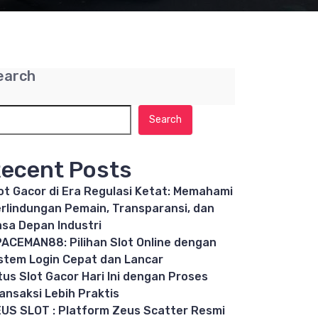
earch
Search
ecent Posts
ot Gacor di Era Regulasi Ketat: Memahami
rlindungan Pemain, Transparansi, dan
sa Depan Industri
ACEMAN88: Pilihan Slot Online dengan
stem Login Cepat dan Lancar
tus Slot Gacor Hari Ini dengan Proses
ansaksi Lebih Praktis
US SLOT : Platform Zeus Scatter Resmi