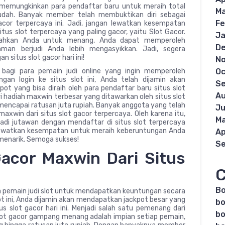
ni memungkinkan para pendaftar baru untuk meraih total
Ma
udah. Banyak member telah membuktikan diri sebagai
Fe
cor terpercaya ini. Jadi, jangan lewatkan kesempatan
us slot terpercaya yang paling gacor, yaitu Slot Gacor.
Ja
udahkan Anda untuk menang, Anda dapat memperoleh
D
man berjudi Anda lebih mengasyikkan. Jadi, segera
situs slot gacor hari ini!
N
k bagi para pemain judi online yang ingin memperoleh
Oc
an login ke situs slot ini, Anda telah dijamin akan
S
 yang bisa diraih oleh para pendaftar baru situs slot
Au
ri hadiah maxwin terbesar yang ditawarkan oleh situs slot
encapai ratusan juta rupiah. Banyak anggota yang telah
Ju
xwin dari situs slot gacor terpercaya. Oleh karena itu,
Ma
adi jutawan dengan mendaftar di situs slot terpercaya
n lewatkan kesempatan untuk meraih keberuntungan Anda
Ap
an menarik. Semoga sukses!
Se
Gacor Maxwin Dari Situs
C
B
ara pemain judi slot untuk mendapatkan keuntungan secara
lot ini, Anda dijamin akan mendapatkan jackpot besar yang
bo
us slot gacor hari ini. Menjadi salah satu pemenang dari
bo
slot gacor gampang menang adalah impian setiap pemain,