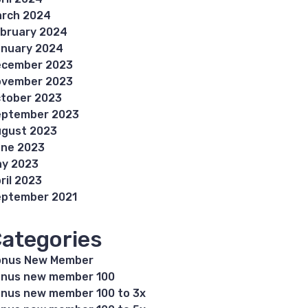
rch 2024
bruary 2024
nuary 2024
ecember 2023
ovember 2023
tober 2023
eptember 2023
gust 2023
ne 2023
y 2023
ril 2023
ptember 2021
ategories
onus New Member
nus new member 100
nus new member 100 to 3x