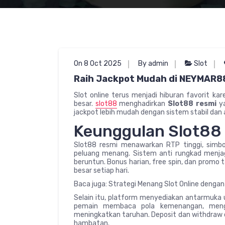
On 8 Oct 2025
By admin
Slot
Raih Jackpot Mudah di NEYMAR88
Slot online terus menjadi hiburan favorit k
besar.
slot88
menghadirkan
Slot88 resmi
ya
jackpot lebih mudah dengan sistem stabil dan 
Keunggulan Slot88
Slot88 resmi menawarkan RTP tinggi, simbol
peluang menang. Sistem anti rungkad menjag
beruntun. Bonus harian, free spin, dan prom
besar setiap hari.
Baca juga: Strategi Menang Slot Online dengan
Selain itu, platform menyediakan antarmuka
pemain membaca pola kemenangan, meng
meningkatkan taruhan. Deposit dan withdra
hambatan.