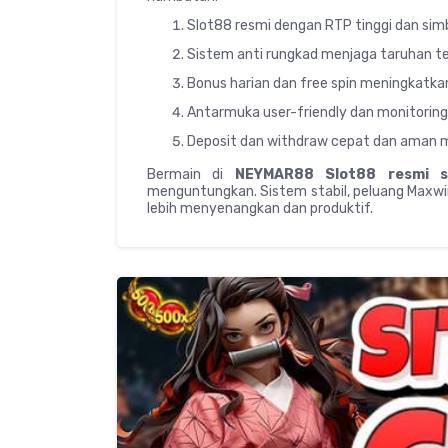
Slot88 resmi dengan RTP tinggi dan simb
Sistem anti rungkad menjaga taruhan te
Bonus harian dan free spin meningkatka
Antarmuka user-friendly dan monitorin
Deposit dan withdraw cepat dan aman 
Bermain di
NEYMAR88 Slot88 resmi s
menguntungkan. Sistem stabil, peluang Maxwin 
lebih menyenangkan dan produktif.