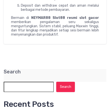
Deposit dan withdraw cepat dan aman melalui
berbagai metode pembayaran.
Bermain di
NEYMAR88 Slot88 resmi slot gacor
memberikan pengalaman seru sekaligus
menguntungkan. Sistem stabil, peluang Maxwin tinggi,
dan fitur lengkap menjadikan setiap sesi bermain lebih
menyenangkan dan produktif.
Search
Search
Recent Posts