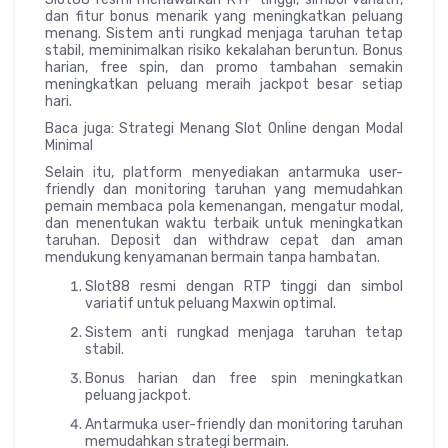
dan fitur bonus menarik yang meningkatkan peluang
menang. Sistem anti rungkad menjaga taruhan tetap
stabil, meminimalkan risiko kekalahan beruntun. Bonus
harian, free spin, dan promo tambahan semakin
meningkatkan peluang meraih jackpot besar setiap
hari.
Baca juga: Strategi Menang Slot Online dengan Modal
Minimal
Selain itu, platform menyediakan antarmuka user-
friendly dan monitoring taruhan yang memudahkan
pemain membaca pola kemenangan, mengatur modal,
dan menentukan waktu terbaik untuk meningkatkan
taruhan. Deposit dan withdraw cepat dan aman
mendukung kenyamanan bermain tanpa hambatan.
Slot88 resmi dengan RTP tinggi dan simbol
variatif untuk peluang Maxwin optimal.
Sistem anti rungkad menjaga taruhan tetap
stabil.
Bonus harian dan free spin meningkatkan
peluang jackpot.
Antarmuka user-friendly dan monitoring taruhan
memudahkan strategi bermain.