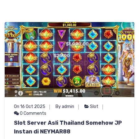
On 16 Oct 2025
By admin
Slot
0 Comments
Slot Server Asli Thailand Somehow JP
Instan di NEYMAR88