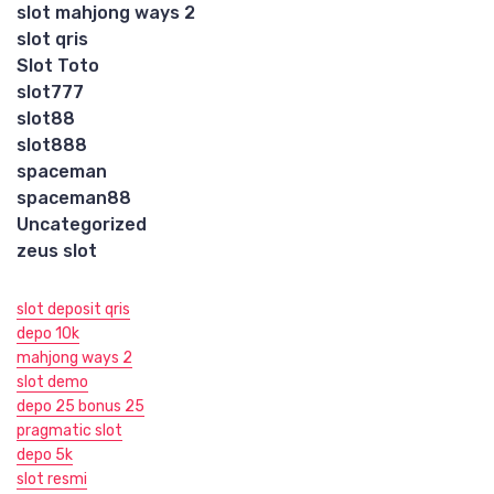
slot mahjong ways 2
slot qris
Slot Toto
slot777
slot88
slot888
spaceman
spaceman88
Uncategorized
zeus slot
slot deposit qris
depo 10k
mahjong ways 2
slot demo
depo 25 bonus 25
pragmatic slot
depo 5k
slot resmi