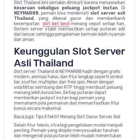
Slot Thailand kini semakin diminati karena menawarkan
keseruan sekaligus peluang jackpot instan
. Di
NEYMAR88
, pemain bisa menikmati
slot server asli
Thailand
, yang dikenal gacor dan memberikanA
kesempatan
slot bet kecil
menang cepat setiap hari.
Sistem server stabil memastikan setiap putaran adil
dan lancar, sehingga pengalaman bermain lebih nyaman
dan aman.
Keunggulan Slot Server
Asli Thailand
Slot server Thailand di NEYMAR88 hadir dengan grafis
modern, animasi halus, dan fitur lengkap seperti simbol
liar, scatter, multiplier, dan free spin. Mesin dengan
volatilitas seimbang dan RTP tinggi membuat peluang
menang lebih konsisten. Setiap putaran dapat
memberikan jackpot instan bagi pemain yang
memahami pola permainan dan memanfaatkan fitur
bonus secara maksimal.
Baca juga: Tips Efektif Menang Slot Gacor Server Asli
Selain fitur teknis, strategi pengelolaan modal menjadi
penting. Pemain yang disiplin menyesuaikan taruhan
dan mengenali pola putaran lebih mudah menentukan