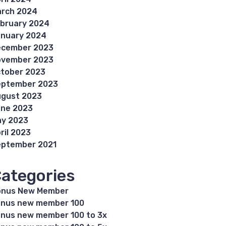
rch 2024
bruary 2024
nuary 2024
ecember 2023
ovember 2023
tober 2023
eptember 2023
gust 2023
ne 2023
y 2023
ril 2023
ptember 2021
ategories
onus New Member
nus new member 100
nus new member 100 to 3x