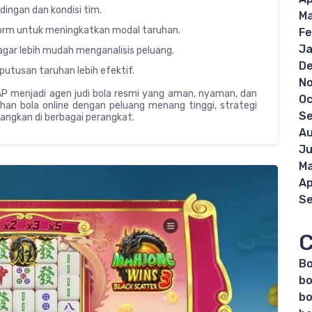
dingan dan kondisi tim.
Ma
orm untuk meningkatkan modal taruhan.
Fe
Ja
agar lebih mudah menganalisis peluang.
D
eputusan taruhan lebih efektif.
N
P menjadi agen judi bola resmi yang aman, nyaman, dan
Oc
uhan bola online dengan peluang menang tinggi, strategi
S
gkan di berbagai perangkat.
Au
Ju
Ma
Ap
Se
C
B
bo
bo