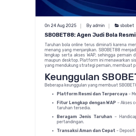
On 24 Aug 2025
By admin
sbobet
SBOBET88: Agen Judi Bola Resmi
Taruhan bola online terus diminati karena me
menang yang menjanjikan. SBOBET88 menjadi s
lengkap serta akses WAP, sehingga pemain 
maupun desktop. Platform ini menawarkan sis
yang mendukung strategi pemain, membuat p
Keunggulan SBOB
Beberapa keunggulan yang membuat SBOBET88
Platform Resmi dan Terpercaya
– M
Fitur Lengkap dengan WAP
– Akses ce
taruhan tersedia.
Beragam Jenis Taruhan
– Handicap
pertandingan.
Transaksi Aman dan Cepat
– Deposit