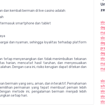
Un
ze
dan kembali bermain di live casino adalah:
mah
slo
, termasuk smartphone dan tablet
de
ma
caya
sl
argai dan nyaman, sehingga loyalitas terhadap platform
de
pr
de
sl
nan tetap menyenangkan dan tidak menimbulkan tekanan
tas harian, mencatat hasil taruhan, dan menyesuaikan
ma
han. Dengan cara ini, risiko kerugian dapat ditekan dan
ma
slo
man bermain yang seru, aman, dan interaktif. Pemahaman
sit
 pemilihan permainan yang tepat membuat pemain lebih
sl
engan metode ini, pengalaman bermain menjadi lebih
gkan setiap hari.
slo
sl