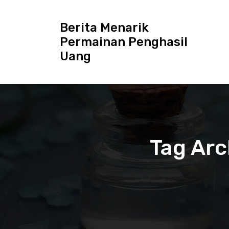
S
k
Berita Menarik
i
p
Permainan Penghasil
t
Uang
o
c
o
n
t
e
n
Tag Arc
t