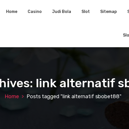
Home
Casino
Judi Bola
Slot
Sitemap
Sl
hives: link alternatif 
Home
Posts tagged "link alternatif sbobet88"