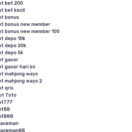
ot bet 200
ot bet kecil
ot bonus
ot bonus new member
ot bonus new member 100
ot depo 10k
ot depo 20k
ot depo 5k
ot gacor
ot gacor hari ini
ot mahjong ways
ot mahjong ways 2
ot qris
ot Toto
ot777
ot88
ot888
paceman
paceman88