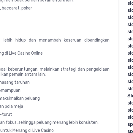
yang membuat pemain betah antara lain:
sl
, baccarat, poker
sl
sl
sl
sl
sl
n lebih hidup dan menambah keseruan dibandingkan
sl
sl
 di Live Casino Online
sl
sl
oal keberuntungan, melainkan strategi dan pengelolaan
sl
ikan pemain antara lain:
sl
masang taruhan
sl
 kemampuan
Sl
maksimalkan peluang
sl
an pola meja
sl
t-turut
sl
n fokus, sehingga peluang menang lebih konsisten.
s
 untuk Menang di Live Casino
s