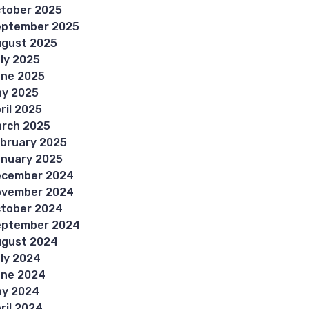
tober 2025
eptember 2025
gust 2025
ly 2025
ne 2025
y 2025
ril 2025
rch 2025
bruary 2025
nuary 2025
ecember 2024
ovember 2024
tober 2024
eptember 2024
gust 2024
ly 2024
ne 2024
y 2024
ril 2024