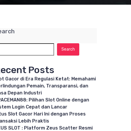
earch
Search
ecent Posts
ot Gacor di Era Regulasi Ketat: Memahami
rlindungan Pemain, Transparansi, dan
sa Depan Industri
ACEMAN88: Pilihan Slot Online dengan
stem Login Cepat dan Lancar
tus Slot Gacor Hari Ini dengan Proses
ansaksi Lebih Praktis
US SLOT : Platform Zeus Scatter Resmi