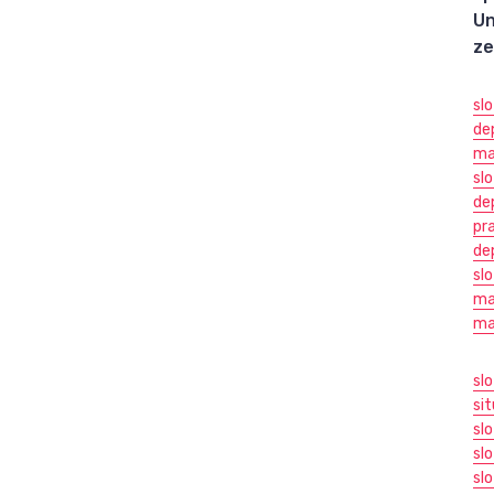
Un
ze
slo
de
ma
sl
de
pr
de
sl
ma
ma
slo
sit
sl
slo
sl