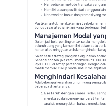
Menyediakan metode transaksi yang am
Memiliki ulasan positif dari pengguna lain
Menawarkan bonus dan promosi yang ma
Pastikan untuk melakukan riset sebelum memil
bonus besar atau janji-janji yang terdengar te
Manajemen Modal yang
Dalam judi bola, penting untuk selalu mengelo
seluruh uang yang kamu miliki dalam satu per
harian atau mingguan untuk menghindari kerug
Salah satu strategi yang bisa digunakan adal
Sebagai contoh, jika kamu memiliki Rp1.000.000
Rp100.000 di setiap pertandingan. Dengan car
masih memiliki cukup modal untuk melanjutka
Menghindari Kesalah
Ada beberapa kesalahan umum yang sering dilak
beberapa di antaranya:
Bertaruh dengan Emosi
: Terlalu seri
mereka adalah penggemar berat tim terte
analisis menunjukkan bahwa mereka bera