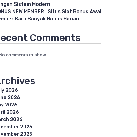
ngan Sistem Modern
NUS NEW MEMBER : Situs Slot Bonus Awal
mber Baru Banyak Bonus Harian
ecent Comments
No comments to show.
rchives
ly 2026
ne 2026
y 2026
ril 2026
rch 2026
ecember 2025
ovember 2025