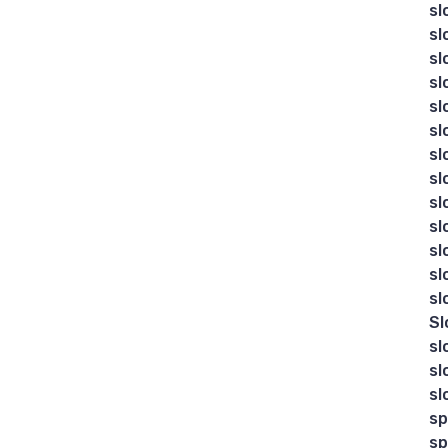
sl
sl
sl
sl
sl
sl
sl
sl
sl
sl
sl
sl
sl
Sl
sl
sl
sl
s
s