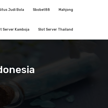
Situs Judi Bola
Sbobet88
Mahjong
ot Server Kamboja
Slot Server Thailand
ndonesia