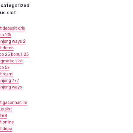
categorized
us slot
t deposit qris
po 10k
hjong ways 2
ot demo
po 25 bonus 25
agmatic slot
po 5k
ot resmi
hjong 777
hjong ways
t gacor hari ini
us slot
ot88
t online
ot depo