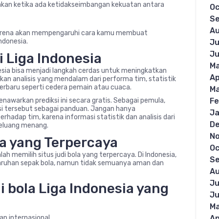
unakan ketika ada ketidakseimbangan kekuatan antara
Oc
S
Au
g karena akan mempengaruhi cara kamu membuat
Indonesia.
Ju
Ju
 Liga Indonesia
Ma
esia bisa menjadi langkah cerdas untuk meningkatkan
Ap
rkan analisis yang mendalam dari performa tim, statistik
terbaru seperti cedera pemain atau cuaca.
Ma
Fe
nawarkan prediksi ini secara gratis. Sebagai pemula,
i tersebut sebagai panduan. Jangan hanya
Ja
rhadap tim, karena informasi statistik dan analisis dari
D
peluang menang.
N
la yang Terpercaya
Oc
ah memilih situs judi bola yang terpercaya. Di Indonesia,
S
aruhan sepak bola, namun tidak semuanya aman dan
Au
Ju
di bola Liga Indonesia yang
Ju
Ma
Ap
ian internasional.