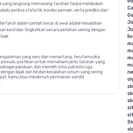
bo
la yang langsung memasang taruhan tanpa melakukan
Ca
elalu periksa statistik, kondisi pemain, serta prediksi dari
Ga
Jo
 Bertaruh dalam jumlah besar di awal adalah kesalahan
Ju
an kecil dan tingkatkan secara perlahan seiring dengan
li
baik.
m
ma
 pengalaman yang seru dan menantang, terutama jika
ma
i pemula, pastikan untuk memahami jenis taruhan yang
ma
sebagai panduan, dan memilih situs judi bola Liga
n
l dengan bijak dan hindari kesalahan umum yang sering
pat, kamu bisa menikmati permainan sambil
ol
.
sb
sb
s
si
si
Sl
sl