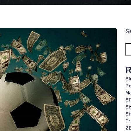
S
R
Sl
Pe
Ma
SP
Si
Si
Tr
ZE