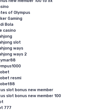
nus new member 100 to 5x
sino
tes of Olympus
ker Gaming
di Bola
ve casino
ahjong
hjong slot
hjong ways
hjong ways 2
eymar88
ympus1000
obet
obet resmi
bobet88
tus slot bonus new member
tus slot bonus new member 100
ot
ot 777