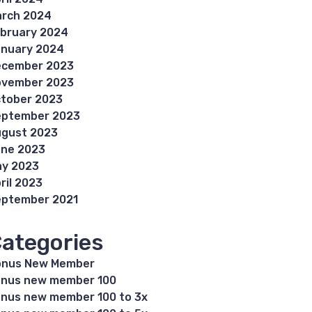
rch 2024
bruary 2024
nuary 2024
ecember 2023
ovember 2023
tober 2023
eptember 2023
gust 2023
ne 2023
y 2023
ril 2023
ptember 2021
ategories
onus New Member
nus new member 100
nus new member 100 to 3x