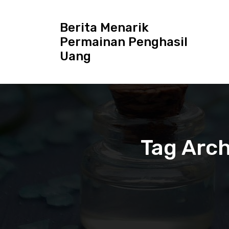
S
k
Berita Menarik
i
p
Permainan Penghasil
t
Uang
o
c
o
n
t
e
n
Tag Arch
t