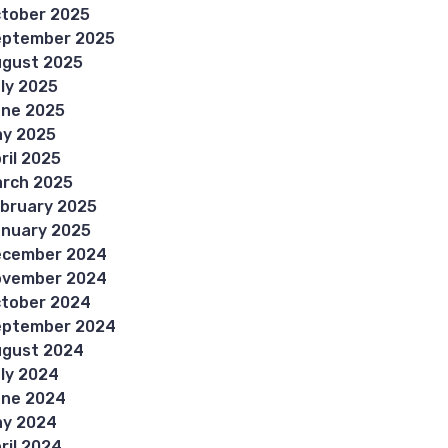
tober 2025
eptember 2025
gust 2025
ly 2025
ne 2025
y 2025
ril 2025
rch 2025
bruary 2025
nuary 2025
ecember 2024
ovember 2024
tober 2024
eptember 2024
gust 2024
ly 2024
ne 2024
y 2024
ril 2024