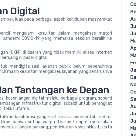
Oc
 Digital
S
Au
rdampak luas pada berbagai aspek kehidupan masyarakat
Ju
rpencil mengalami kesulitan dalam mengakses materi
Ju
a pandemi COVID-19 yang memaksa sekolah beralih ke
Ma
Ap
gah (UKM) di daerah yang tidak memiliki akses internet
Ma
ersaing di pasar digital.
Fe
tuk mendigitalisasi layanan publik belum sepenuhnya
Ja
ncil masih kesulitan mengakses layanan yang seharusnya
D
N
dan Tantangan ke Depan
Oc
 kesenjangan digital melalui berbagai program, seperti
S
embangan infrastruktur digital, subsidi untuk perangkat
Au
adi fokus utama.
Ju
tuhkan kolaborasi yang erat antara pemerintah, sektor
Ju
stikan bahwa setiap warga Thailand dapat merasakan
nvestasi jangka panjang, pendekatan yang inklusif, serta
Ma
Ap