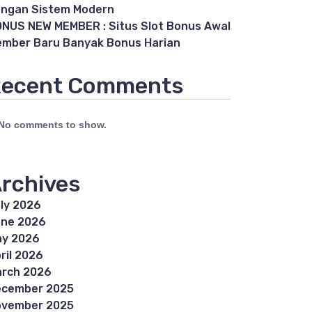
ngan Sistem Modern
NUS NEW MEMBER : Situs Slot Bonus Awal
mber Baru Banyak Bonus Harian
ecent Comments
No comments to show.
rchives
ly 2026
ne 2026
y 2026
ril 2026
rch 2026
ecember 2025
ovember 2025