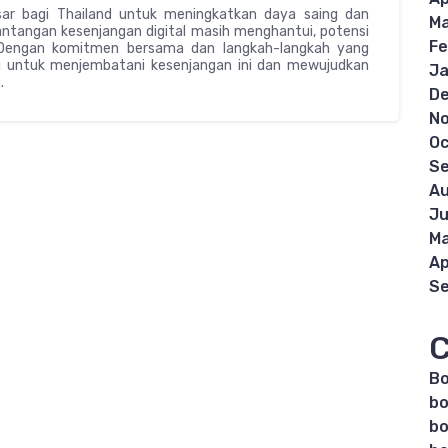
sar bagi Thailand untuk meningkatkan daya saing dan
Ma
ntangan kesenjangan digital masih menghantui, potensi
Fe
. Dengan komitmen bersama dan langkah-langkah yang
ng untuk menjembatani kesenjangan ini dan mewujudkan
Ja
.
D
N
Oc
S
Au
Ju
Ma
Ap
Se
C
B
bo
bo