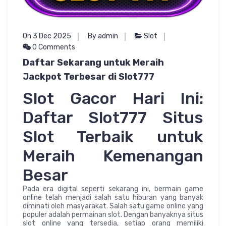
On 3 Dec 2025
By admin
Slot
0 Comments
Daftar Sekarang untuk Meraih
Jackpot Terbesar di Slot777
Slot Gacor Hari Ini:
Daftar Slot777 Situs
Slot Terbaik untuk
Meraih Kemenangan
Besar
Pada era digital seperti sekarang ini, bermain game
online telah menjadi salah satu hiburan yang banyak
diminati oleh masyarakat. Salah satu game online yang
populer adalah permainan slot. Dengan banyaknya situs
slot online yang tersedia, setiap orang memiliki