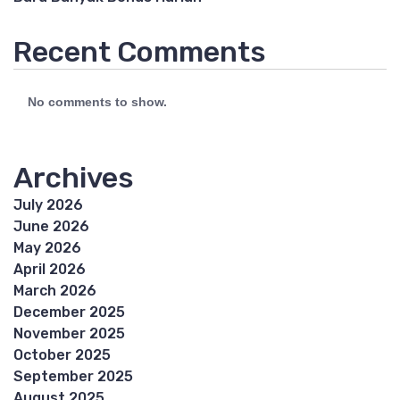
Recent Comments
No comments to show.
Archives
July 2026
June 2026
May 2026
April 2026
March 2026
December 2025
November 2025
October 2025
September 2025
August 2025