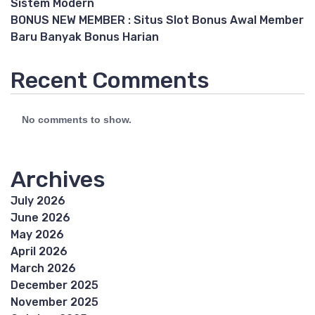
Sistem Modern
BONUS NEW MEMBER : Situs Slot Bonus Awal Member
Baru Banyak Bonus Harian
Recent Comments
No comments to show.
Archives
July 2026
June 2026
May 2026
April 2026
March 2026
December 2025
November 2025