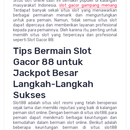
Situs slot online saat ini semakin populer di kalangan
masyarakat Indonesia.
slot gacor gampang menang
Terdapat banyak sekali situs slot yang menawarkan
berbagai permainan menarik dan menguntungkan
untuk para pemain. Namun, tidak semua situs slot
dapat dipercaya dan memberikan layanan profesional
kepada para pemainnya. Oleh karena itu, penting untuk
memilih situs slot yang terpercaya dan profesional
seperti Slot Gacor 88.
Tips Bermain Slot
Gacor 88 untuk
Jackpot Besar
Langkah-Langkah
Sukses
Slot88 adalah situs slot resmi yang telah beroperasi
sejak lama dan memiliki reputasi yang baik di kalangan
pemain slot online. Dengan bermain di situs slot88, para
pemain dapat menikmati berbagai keuntungan dan
kemudahan dalam bermain slot online. Berikut adalah
beberapa keuntungan bermain di situs slot88