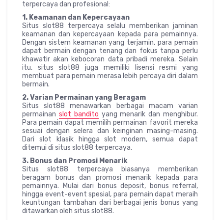
terpercaya dan profesional:
1. Keamanan dan Kepercayaan
Situs slot88 terpercaya selalu memberikan jaminan
keamanan dan kepercayaan kepada para pemainnya.
Dengan sistem keamanan yang terjamin, para pemain
dapat bermain dengan tenang dan fokus tanpa perlu
khawatir akan kebocoran data pribadi mereka. Selain
itu, situs slot88 juga memiliki lisensi resmi yang
membuat para pemain merasa lebih percaya diri dalam
bermain.
2. Varian Permainan yang Beragam
Situs slot88 menawarkan berbagai macam varian
permainan
slot bandito
yang menarik dan menghibur.
Para pemain dapat memilih permainan favorit mereka
sesuai dengan selera dan keinginan masing-masing.
Dari slot klasik hingga slot modern, semua dapat
ditemui di situs slot88 terpercaya.
3. Bonus dan Promosi Menarik
Situs slot88 terpercaya biasanya memberikan
beragam bonus dan promosi menarik kepada para
pemainnya. Mulai dari bonus deposit, bonus referral,
hingga event-event spesial, para pemain dapat meraih
keuntungan tambahan dari berbagai jenis bonus yang
ditawarkan oleh situs slot88.