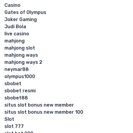
Casino
Gates of Olympus
Joker Gaming
Judi Bola
live casino
mahjong
mahjong slot
mahjong ways
mahjong ways 2
neymar88
olympus1000
sbobet
sbobet resmi
sbobet88
situs slot bonus new member
situs slot bonus new member 100
Slot
slot 777