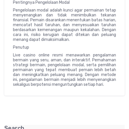
Pentingnya Pengelolaan Modal
Pengelolaan modal adalah kunci agar permainan tetap
menyenangkan dan tidak menimbulkan tekanan
finansial. Pemain disarankan menentukan batas harian,
mencatat hasil taruhan, dan menyesuaikan taruhan
berdasarkan kemenangan maupun kekalahan. Dengan
cara ini, risiko kerugian dapat ditekan dan peluang
menang dapat dimaksimalkan.
Penutup
Live casino online resmi menawarkan pengalaman
bermain yang seru, aman, dan interaktif. Pemahaman
strategi bermain, pengelolaan modal, serta pemilihan
permainan yang tepat membuat pemain lebih betah
dan meningkatkan peluang menang. Dengan metode
ini, pengalaman bermain menjadi lebih menyenangkan
sekaligus berpotensi menguntungkan setiap hari.
Search