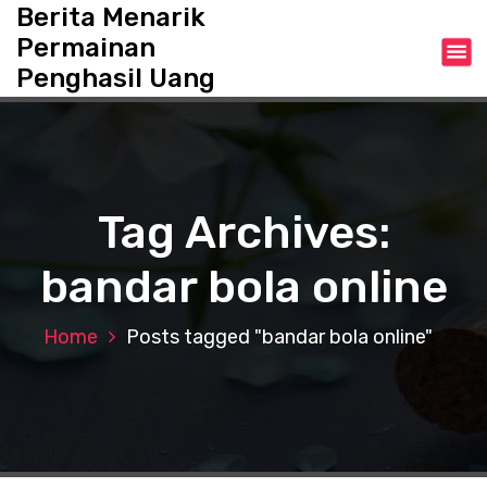
S
Berita Menarik
k
Permainan
i
Penghasil Uang
p
t
o
c
o
n
Tag Archives:
t
e
bandar bola online
n
t
Home
Posts tagged "bandar bola online"