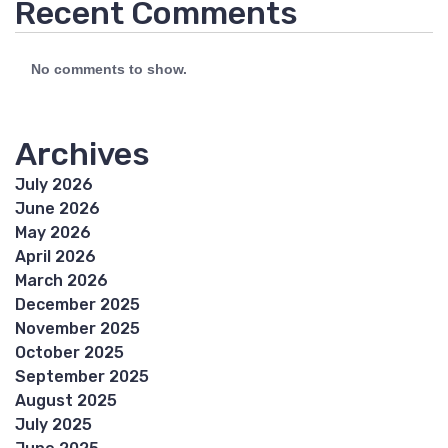
Recent Comments
No comments to show.
Archives
July 2026
June 2026
May 2026
April 2026
March 2026
December 2025
November 2025
October 2025
September 2025
August 2025
July 2025