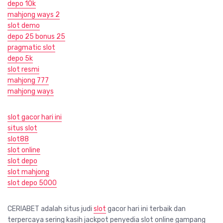
depo 10k
mahjong ways 2
slot demo
depo 25 bonus 25
pragmatic slot
depo 5k
slot resmi
mahjong 777
mahjong ways
slot gacor hari ini
situs slot
slot88
slot online
slot depo
slot mahjong
slot depo 5000
CERIABET adalah situs judi
slot
gacor hari ini terbaik dan
terpercaya sering kasih jackpot penyedia slot online gampang