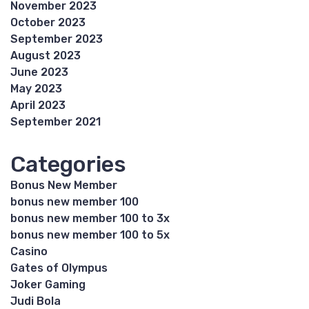
November 2023
October 2023
September 2023
August 2023
June 2023
May 2023
April 2023
September 2021
Categories
Bonus New Member
bonus new member 100
bonus new member 100 to 3x
bonus new member 100 to 5x
Casino
Gates of Olympus
Joker Gaming
Judi Bola