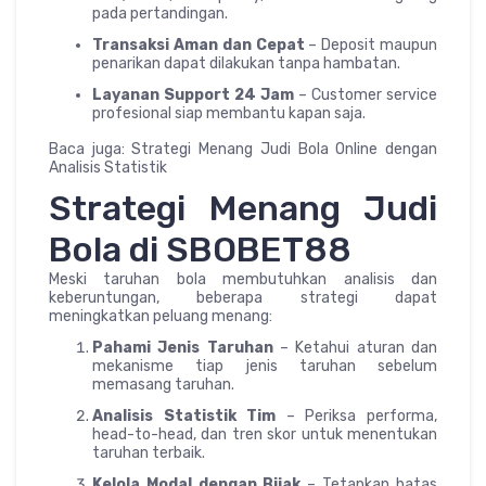
pada pertandingan.
Transaksi Aman dan Cepat
– Deposit maupun
penarikan dapat dilakukan tanpa hambatan.
Layanan Support 24 Jam
– Customer service
profesional siap membantu kapan saja.
Baca juga: Strategi Menang Judi Bola Online dengan
Analisis Statistik
Strategi Menang Judi
Bola di SBOBET88
Meski taruhan bola membutuhkan analisis dan
keberuntungan, beberapa strategi dapat
meningkatkan peluang menang:
Pahami Jenis Taruhan
– Ketahui aturan dan
mekanisme tiap jenis taruhan sebelum
memasang taruhan.
Analisis Statistik Tim
– Periksa performa,
head-to-head, dan tren skor untuk menentukan
taruhan terbaik.
Kelola Modal dengan Bijak
– Tetapkan batas