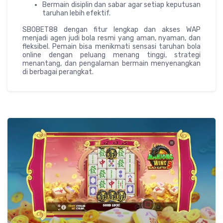
Bermain disiplin dan sabar agar setiap keputusan
taruhan lebih efektif.
SBOBET88 dengan fitur lengkap dan akses WAP
menjadi agen judi bola resmi yang aman, nyaman, dan
fleksibel. Pemain bisa menikmati sensasi taruhan bola
online dengan peluang menang tinggi, strategi
menantang, dan pengalaman bermain menyenangkan
di berbagai perangkat.