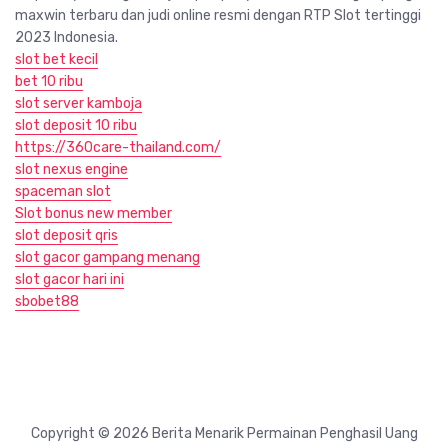
maxwin terbaru dan judi online resmi dengan RTP Slot tertinggi
2023 Indonesia.
slot bet kecil
bet 10 ribu
slot server kamboja
slot deposit 10 ribu
https://360care-thailand.com/
slot nexus engine
spaceman slot
Slot bonus new member
slot deposit qris
slot gacor gampang menang
slot gacor hari ini
sbobet88
Copyright © 2026 Berita Menarik Permainan Penghasil Uang